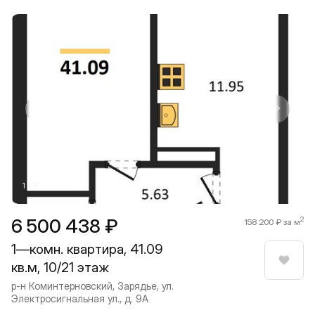
Прокрутить влево
Прокру
1 / 8
6 500 438 ₽
2
158 200 ₽ за м
1—комн. квартира, 41.09
кв.м, 10/21 этаж
Нрави
р-н Коминтерновский, Зарядье, ул.
Электросигнальная ул., д. 9А