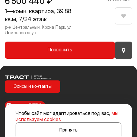
6 500 440 ₽
1—комн. квартира, 39.88
кв.м, 7/24 этаж
Нрави
р-н Центральный, Крона Парк, ул.
Ломоносова ул.,
Позвонить
Траст | Служба недвижимости
Офисы и контакты
made in
INTRID
Чтобы сайт мог адаптироваться под вас,
мы
Стоимость объектов недвижимости и иных товаров и услуг, не
используем cookies
включенных в «Прайс-лист» носит исключительно информационный
характер и ни при каких условиях не является публичной офертой,
Принять
определяемой положениями ст. 437 ч. 2 Гражданского кодекса
Российской Федерации.