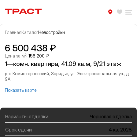
Траст | Служба недвижимости
Избра
Ра
Главная
Каталог
Новостройки
Прокрутить влево
Прок
Информация об объекте
Галерея
6 500 438 ₽
2
Цена за м
:
158 200 ₽
1—комн. квартира, 41.09 кв.м, 9/21 этаж
р-н Коминтерновский, Зарядье, ул. Электросигнальная ул., д.
9А
Показать карте
Варианты отделки
Черновая отделка
Срок сдачи
4 кв. 2028