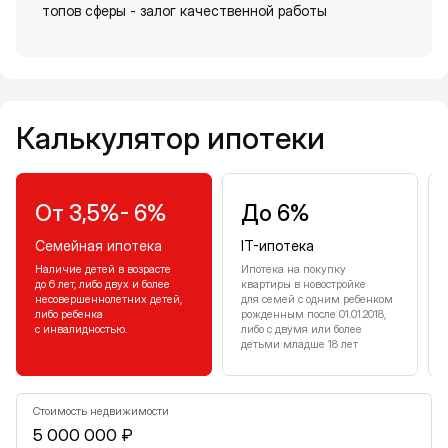
топов сферы - залог качественной работы
Калькулятор ипотеки
Калькулятор ипотеки
От 3,5%- 6%
До 6%
Семейная ипотека
IT-ипотека
Наличие детей в возрасте
Ипотека на покупку
до 6 лет, либо двух и более
квартиры в новостройке
несовершеннолетних детей,
для семей с одним ребенком
либо ребенка
рожденным после 01.01.2018,
с инвалидностью.
либо с двумя или более
детьми младше 18 лет
Стоимость недвижимости