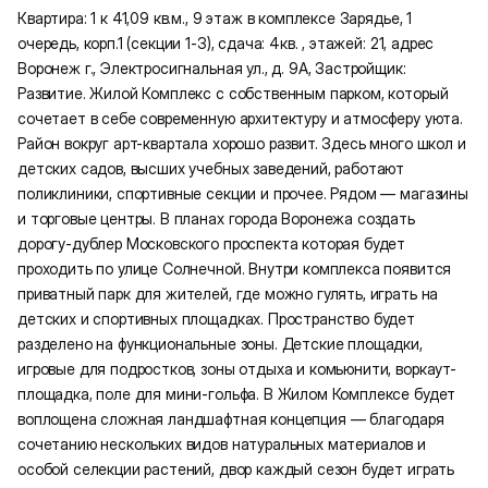
Квартира: 1 к 41,09 кв.м., 9 этаж в комплексе Зарядье, 1
очередь, корп.1 (секции 1-3), сдача: 4кв. , этажей: 21, адрес
Воронеж г., Электросигнальная ул., д. 9А, Застройщик:
Развитие. Жилой Комплекс с собственным парком, который
сочетает в себе современную архитектуру и атмосферу уюта.
Район вокруг арт-квартала хорошо развит. Здесь много школ и
детских садов, высших учебных заведений, работают
поликлиники, спортивные секции и прочее. Рядом — магазины
и торговые центры. В планах города Воронежа создать
дорогу-дублер Московского проспекта которая будет
проходить по улице Солнечной. Внутри комплекса появится
приватный парк для жителей, где можно гулять, играть на
детских и спортивных площадках. Пространство будет
разделено на функциональные зоны. Детские площадки,
игровые для подростков, зоны отдыха и комьюнити, воркаут-
площадка, поле для мини-гольфа. В Жилом Комплексе будет
воплощена сложная ландшафтная концепция — благодаря
сочетанию нескольких видов натуральных материалов и
особой селекции растений, двор каждый сезон будет играть