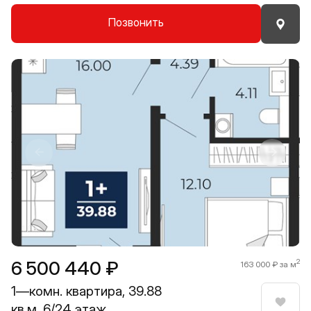
Позвонить
Прокрутить влево
Прокру
1 / 8
6 500 440 ₽
2
163 000 ₽ за м
1—комн. квартира, 39.88
кв.м, 6/24 этаж
Нрави