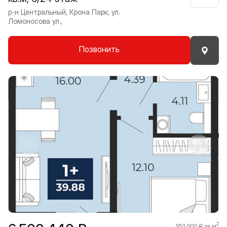
р-н Центральный, Крона Парк, ул.
Ломоносова ул.,
Позвонить
Прокрутить влево
Прокру
1 / 8
2
163 000 ₽ за м