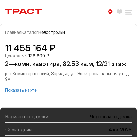
Траст | Служба недвижимости
Избра
Ра
Главная
Каталог
Новостройки
Прокрутить влево
Прок
Информация об объекте
Галерея
11 455 164 ₽
2
Цена за м
:
138 800 ₽
2—комн. квартира, 82.53 кв.м, 12/21 этаж
р-н Коминтерновский, Зарядье, ул. Электросигнальная ул., д.
9А
Показать карте
Варианты отделки
Черновая отделка
Срок сдачи
4 кв. 2028