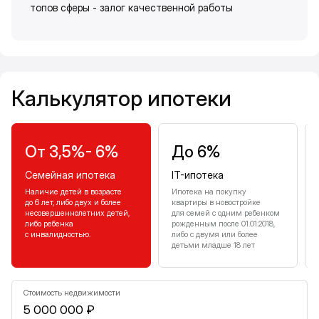
топов сферы - залог качественной работы
Калькулятор ипотеки
Калькулятор ипотеки
От 3,5%- 6%
До 6%
Семейная ипотека
IT-ипотека
Наличие детей в возрасте
Ипотека на покупку
до 6 лет, либо двух и более
квартиры в новостройке
несовершеннолетних детей,
для семей с одним ребенком
либо ребенка
рожденным после 01.01.2018,
с инвалидностью.
либо с двумя или более
детьми младше 18 лет
Стоимость недвижимости