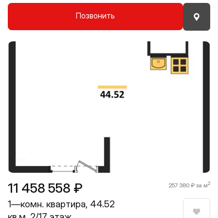
Позвонить
Прокрутить влево
Прокру
1 / 8
11 458 558 ₽
2
257 380 ₽ за м
1—комн. квартира, 44.52
кв.м, 2/17 этаж
Нрави