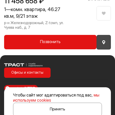
11 458 658 ₽
1—комн. квартира, 46.27
кв.м, 9/21 этаж
Нрави
р-н Железнодорожный, Z-town, ул.
Чуева наб., д. 7
Позвонить
Траст | Служба недвижимости
Офисы и контакты
made in
INTRID
Чтобы сайт мог адаптироваться под вас,
мы
Стоимость объектов недвижимости и иных товаров и услуг, не
используем cookies
включенных в «Прайс-лист» носит исключительно информационный
характер и ни при каких условиях не является публичной офертой,
Принять
определяемой положениями ст. 437 ч. 2 Гражданского кодекса
Российской Федерации.