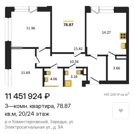
Прокрутить влево
Прокру
1 / 8
11 451 924 ₽
2
145 200 ₽ за м
3—комн. квартира, 78.87
кв.м, 20/24 этаж
Нрави
р-н Коминтерновский, Зарядье, ул.
Электросигнальная ул., д. 9А