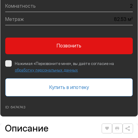
Комнатность
2
Метраж
2
82.53 м
Позвонить
Нажимая «Перезвоните мне», вы даёте согласие на
обработку персональных данных
Купить в ипотеку
ID:
6474743
Описание
Подробная информация
Нравится
Распеча