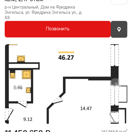
р-н Центральный, Дом на Фридриха
Энгельса, ул. Фридриха Энгельса ул., д.
88
Позвонить
Прокрутить влево
Прокру
1 / 8
2
247 648 ₽ за м