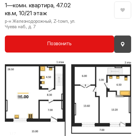
1—комн. квартира, 47.02
кв.м, 10/21 этаж
Нрави
р-н Железнодорожный, Z-town, ул.
Чуева наб., д. 7
Позвонить
Прокрутить влево
Прокру
1 / 7