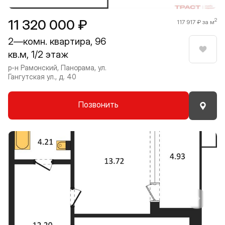
11 320 000 ₽
2
117 917 ₽ за м
2—комн. квартира, 96
кв.м, 1/2 этаж
Нрави
р-н Рамонский, Панорама, ул.
Гангутская ул., д. 40
Позвонить
Прокрутить влево
Прокру