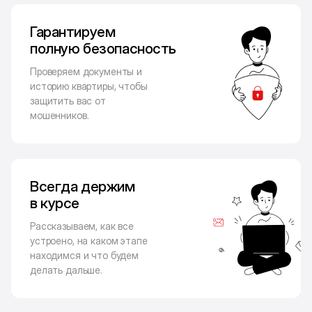
Гарантируем
полную безопасность
Проверяем документы и
историю квартиры, чтобы
защитить вас от
мошенников.
Всегда держим
в курсе
Рассказываем, как все
устроено, на каком этапе
находимся и что будем
делать дальше.