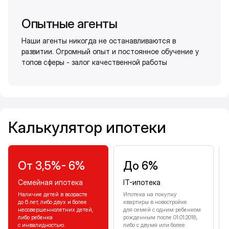
Опытные агенты
Наши агенты никогда не останавливаются в
развитии. Огромный опыт и постоянное обучение у
топов сферы - залог качественной работы
Калькулятор ипотеки
Калькулятор ипотеки
От 3,5%- 6%
До 6%
Семейная ипотека
IT-ипотека
Наличие детей в возрасте
Ипотека на покупку
до 6 лет, либо двух и более
квартиры в новостройке
несовершеннолетних детей,
для семей с одним ребенком
либо ребенка
рожденным после 01.01.2018,
с инвалидностью.
либо с двумя или более