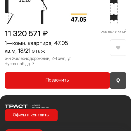
1 / 8
11 320 571 ₽
2
240 607 ₽ за м
1—комн. квартира, 47.05
кв.м, 18/21 этаж
Нрави
р-н Железнодорожный, Z-town, ул.
Чуева наб., д. 7
Позвонить
Траст | Служба недвижимости
Офисы и контакты