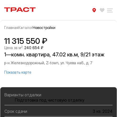
Траст | Служба недвижимости
Избра
Ра
Главная
Каталог
Новостройки
Прокрутить влево
Прок
Информация об объекте
Галерея
11 315 550 ₽
2
Цена за м
:
240 654 ₽
1—комн. квартира, 47.02 кв.м, 9/21 этаж
р-н Железнодорожный, Z-town, ул. Чуева наб., д. 7
Показать карте
Варианты отделки
Подготовка под чистовую отделку
Срок сдачи
3 кв. 2024