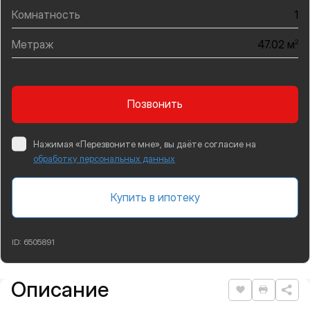
Комнатность
1
Метраж
2
47.02 м
Позвонить
Нажимая «Перезвоните мне», вы даёте согласие на
обработку персональных данных
Купить в ипотеку
ID:
6505891
Описание
Подробная информация
Нравится
Распеча