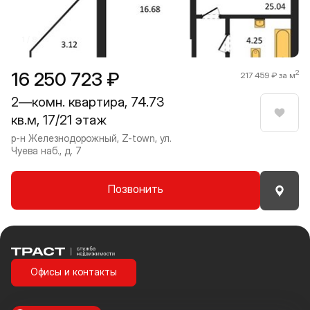
1 / 8
16 250 723 ₽
2
217 459 ₽ за м
2—комн. квартира, 74.73
кв.м, 17/21 этаж
Нрави
р-н Железнодорожный, Z-town, ул.
Чуева наб., д. 7
Позвонить
Траст | Служба недвижимости
Офисы и контакты