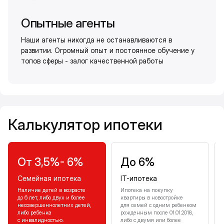
Опытные агенты
Наши агенты никогда не останавливаются в
развитии. Огромный опыт и постоянное обучение у
топов сферы - залог качественной работы
Калькулятор ипотеки
Калькулятор ипотеки
От 3,5%- 6%
До 6%
Семейная ипотека
IT-ипотека
Наличие детей в возрасте
Ипотека на покупку
до 6 лет, либо двух и более
квартиры в новостройке
несовершеннолетних детей,
для семей с одним ребенком
либо ребенка
рожденным после 01.01.2018,
с инвалидностью.
либо с двумя или более