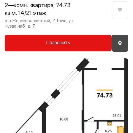
2—комн. квартира, 74.73
кв.м, 14/21 этаж
Нрави
р-н Железнодорожный, Z-town, ул.
Чуева наб., д. 7
Позвонить
Прокрутить влево
Прокру
1 / 8