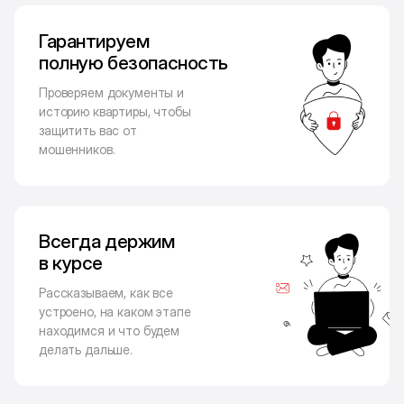
Гарантируем
полную безопасность
Проверяем документы и
историю квартиры, чтобы
защитить вас от
мошенников.
Всегда держим
в курсе
Рассказываем, как все
устроено, на каком этапе
находимся и что будем
делать дальше.