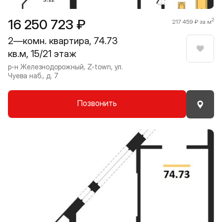
16 250 723 ₽
2
217 459 ₽ за м
2—комн. квартира, 74.73
кв.м, 15/21 этаж
Нрави
р-н Железнодорожный, Z-town, ул.
Чуева наб., д. 7
Позвонить
Прокрутить влево
Прокру