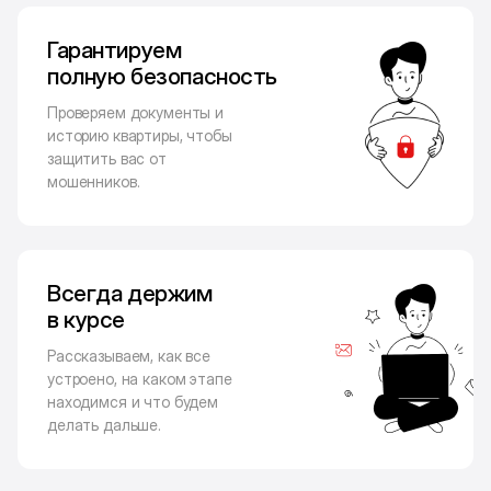
Гарантируем
полную безопасность
Проверяем документы и
историю квартиры, чтобы
защитить вас от
мошенников.
Всегда держим
в курсе
Рассказываем, как все
устроено, на каком этапе
находимся и что будем
делать дальше.