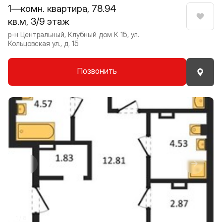
1—комн. квартира, 78.94
кв.м, 3/9 этаж
Нрави
р-н Центральный, Клубный дом К 15, ул.
Кольцовская ул., д. 15
Позвонить
Прокрутить влево
Прокру
1 / 8