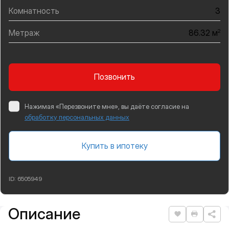
Комнатность
3
Метраж
2
86.32 м
Позвонить
Нажимая «Перезвоните мне», вы даёте согласие на
обработку персональных данных
Купить в ипотеку
ID:
6505949
Описание
Подробная информация
Нравится
Распеча