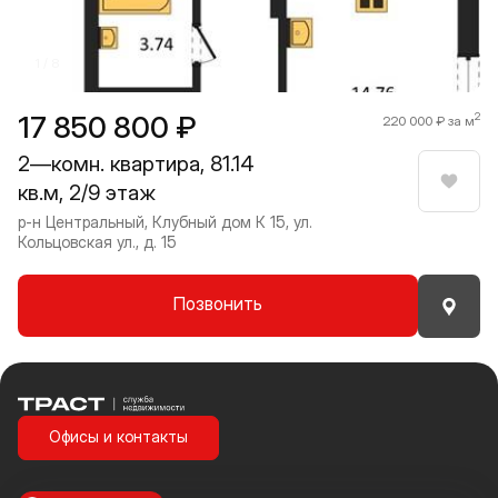
1 / 8
17 850 800 ₽
2
220 000 ₽ за м
2—комн. квартира, 81.14
кв.м, 2/9 этаж
Нрави
р-н Центральный, Клубный дом К 15, ул.
Кольцовская ул., д. 15
Позвонить
Траст | Служба недвижимости
Офисы и контакты