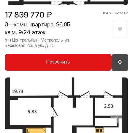
17 839 770 ₽
2
184 200 ₽ за м
3—комн. квартира, 96.85
кв.м, 9/24 этаж
Нрави
р-н Центральный, Метрополь, ул.
Березовая Роща ул., д. 1с
Позвонить
Прокрутить влево
Прокру