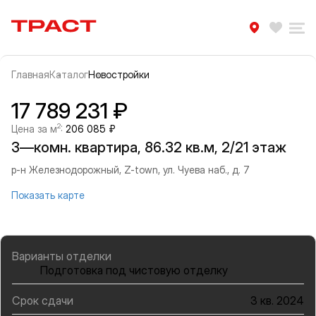
Траст | Служба недвижимости
Избра
Ра
Главная
Каталог
Новостройки
Прокрутить влево
Прок
Информация об объекте
Галерея
17 789 231 ₽
2
Цена за м
:
206 085 ₽
3—комн. квартира, 86.32 кв.м, 2/21 этаж
р-н Железнодорожный, Z-town, ул. Чуева наб., д. 7
Показать карте
Варианты отделки
Подготовка под чистовую отделку
Срок сдачи
3 кв. 2024