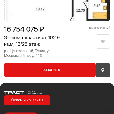
1 / 8
16 754 075 ₽
2
162 819 ₽ за м
3—комн. квартира, 102.9
кв.м, 13/25 этаж
Нрави
р-н Центральный, Бунин, ул.
Московский пр., д. 140
Позвонить
Траст | Служба недвижимости
Офисы и контакты