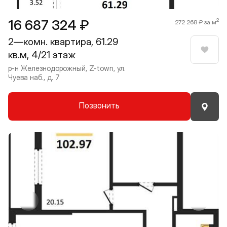
16 687 324 ₽
2
272 268 ₽ за м
2—комн. квартира, 61.29
кв.м, 4/21 этаж
Нрави
р-н Железнодорожный, Z-town, ул.
Чуева наб., д. 7
Позвонить
Прокрутить влево
Прокру