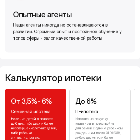
Опытные агенты
Наши агенты никогда не останавливаются в
развитии. Огромный опыт и постоянное обучение у
топов сферы - залог качественной работы
Калькулятор ипотеки
Калькулятор ипотеки
От 3,5%- 6%
До 6%
Семейная ипотека
IT-ипотека
Наличие детей в возрасте
Ипотека на покупку
до 6 лет, либо двух и более
квартиры в новостройке
несовершеннолетних детей,
для семей с одним ребенком
либо ребенка
рожденным после 01.01.2018,
с инвалидностью.
либо с двумя или более