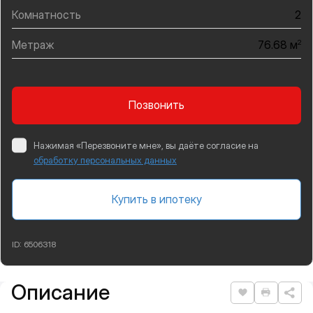
Комнатность
2
Метраж
2
76.68 м
Позвонить
Нажимая «Перезвоните мне», вы даёте согласие на
обработку персональных данных
Купить в ипотеку
ID:
6506318
Описание
Подробная информация
Нравится
Распеча