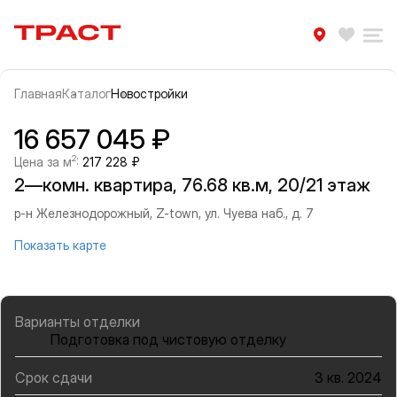
Траст | Служба недвижимости
Избра
Ра
Главная
Каталог
Новостройки
Прокрутить влево
Прок
Информация об объекте
Галерея
16 657 045 ₽
2
Цена за м
:
217 228 ₽
2—комн. квартира, 76.68 кв.м, 20/21 этаж
р-н Железнодорожный, Z-town, ул. Чуева наб., д. 7
Показать карте
Варианты отделки
Подготовка под чистовую отделку
Срок сдачи
3 кв. 2024