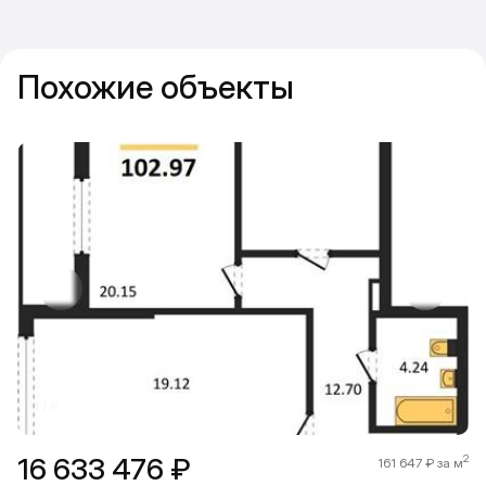
Похожие объекты
Прокрутить влево
Прокру
1 / 8
16 633 476 ₽
2
161 647 ₽ за м