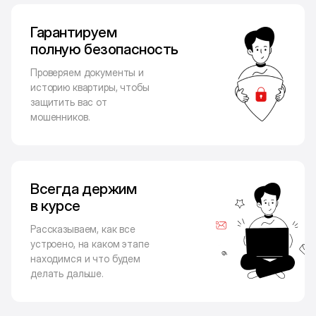
Гарантируем
полную безопасность
Проверяем документы и
историю квартиры, чтобы
защитить вас от
мошенников.
Всегда держим
в курсе
Рассказываем, как все
устроено, на каком этапе
находимся и что будем
делать дальше.