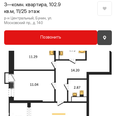
3—комн. квартира, 102.9
кв.м, 11/25 этаж
Нрави
р-н Центральный, Бунин, ул.
Московский пр., д. 140
Позвонить
Прокрутить влево
Прокру
1 / 9