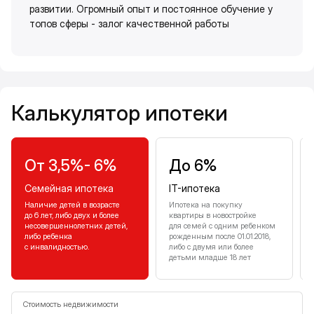
развитии. Огромный опыт и постоянное обучение у
топов сферы - залог качественной работы
Калькулятор ипотеки
Калькулятор ипотеки
От 3,5%- 6%
До 6%
Семейная ипотека
IT-ипотека
Наличие детей в возрасте
Ипотека на покупку
до 6 лет, либо двух и более
квартиры в новостройке
несовершеннолетних детей,
для семей с одним ребенком
либо ребенка
рожденным после 01.01.2018,
с инвалидностью.
либо с двумя или более
детьми младше 18 лет
Стоимость недвижимости