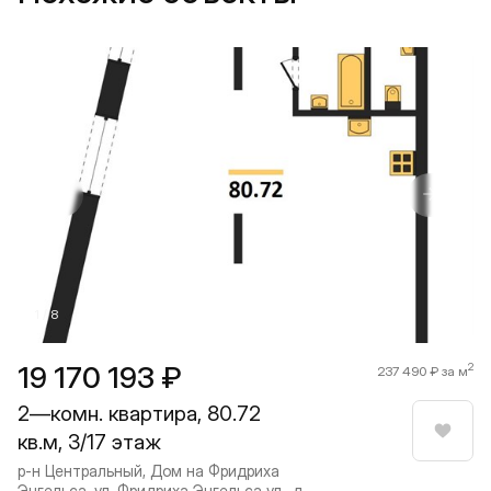
Прокрутить влево
Прокру
1 / 8
19 170 193 ₽
2
237 490 ₽ за м
2—комн. квартира, 80.72
кв.м, 3/17 этаж
Нрави
р-н Центральный, Дом на Фридриха
Энгельса, ул. Фридриха Энгельса ул., д.