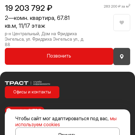
19 203 792 ₽
2
283 200 ₽ за м
2—комн. квартира, 67.81
кв.м, 11/17 этаж
Нрави
р-н Центральный, Дом на Фридриха
Энгельса, ул. Фридриха Энгельса ул., д.
88
Позвонить
Траст | Служба недвижимости
Офисы и контакты
made in
INTRID
Чтобы сайт мог адаптироваться под вас,
мы
Стоимость объектов недвижимости и иных товаров и услуг, не
используем cookies
включенных в «Прайс-лист» носит исключительно информационный
характер и ни при каких условиях не является публичной офертой,
Принять