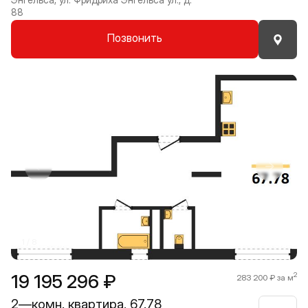
88
Позвонить
Прокрутить влево
Прокру
1 / 8
19 195 296 ₽
2
283 200 ₽ за м
2—комн. квартира, 67.78