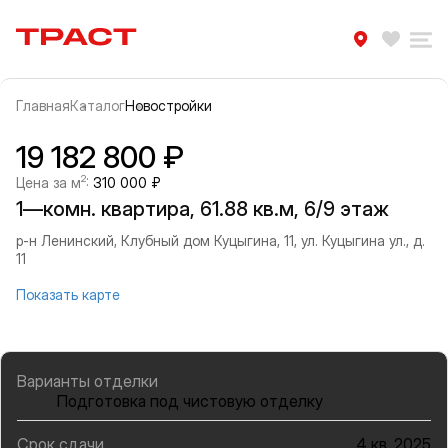
Траст | Служба недвижимости
Избра
Ра
Главная
Каталог
Новостройки
Прокрутить влево
Прок
Информация об объекте
Галерея
19 182 800 ₽
2
Цена за м
:
310 000 ₽
1—комн. квартира, 61.88 кв.м, 6/9 этаж
р-н Ленинский, Клубный дом Куцыгина, 11, ул. Куцыгина ул., д.
11
Показать карте
Варианты отделки
Подготовка под чистовую отделку
Срок сдачи
4 кв. 2025