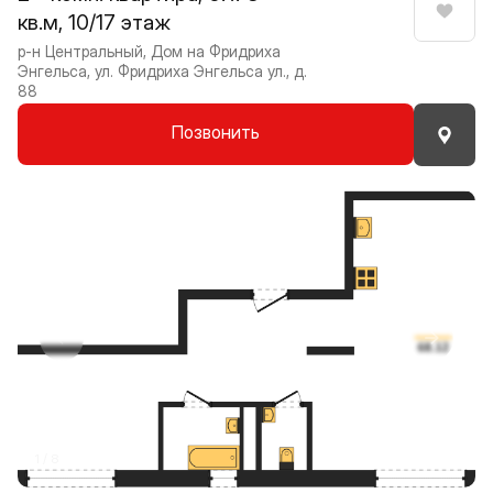
кв.м, 10/17 этаж
Нрави
р-н Центральный, Дом на Фридриха
Энгельса, ул. Фридриха Энгельса ул., д.
88
Позвонить
Прокрутить влево
Прокру
1 / 8