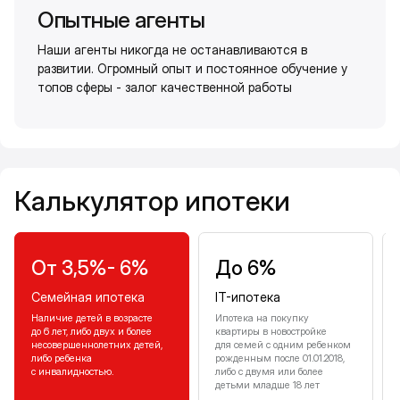
Опытные агенты
Наши агенты никогда не останавливаются в
развитии. Огромный опыт и постоянное обучение у
топов сферы - залог качественной работы
Калькулятор ипотеки
Калькулятор ипотеки
От 3,5%- 6%
До 6%
Семейная ипотека
IT-ипотека
Наличие детей в возрасте
Ипотека на покупку
до 6 лет, либо двух и более
квартиры в новостройке
несовершеннолетних детей,
для семей с одним ребенком
либо ребенка
рожденным после 01.01.2018,
с инвалидностью.
либо с двумя или более
детьми младше 18 лет