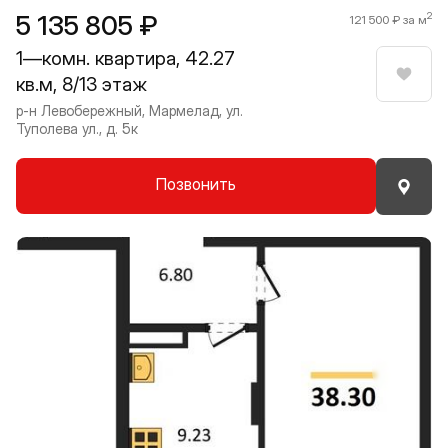
5 135 805 ₽
2
121 500 ₽ за м
1—комн. квартира, 42.27
кв.м, 8/13 этаж
Нрави
р-н Левобережный, Мармелад, ул.
Туполева ул., д. 5к
Позвонить
Прокрутить влево
Прокру