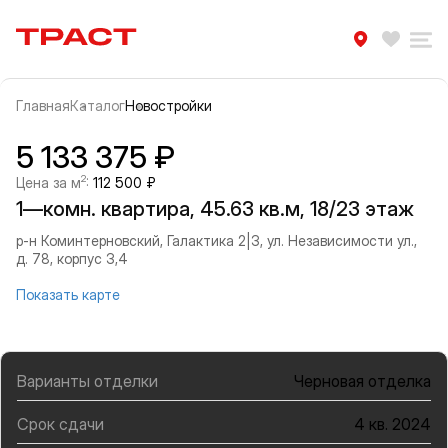
Траст | Служба недвижимости
Избра
Ра
Главная
Каталог
Новостройки
Прокрутить влево
Прок
Информация об объекте
Галерея
5 133 375 ₽
2
Цена за м
:
112 500 ₽
1—комн. квартира, 45.63 кв.м, 18/23 этаж
р-н Коминтерновский, Галактика 2|3, ул. Независимости ул.,
д. 78, корпус 3,4
Показать карте
Варианты отделки
Черновая отделка
Срок сдачи
4 кв. 2024