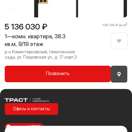
1 / 8
5 136 030 ₽
2
134 100 ₽ за м
1—комн. квартира, 38.3
кв.м, 9/19 этаж
Нрави
р-н Коминтерновский, Никитинские
сады, ул. Покровская ул., д. 17 корп.3
Позвонить
Траст | Служба недвижимости
Офисы и контакты
made in
INTRID