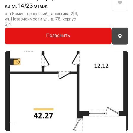
кв.м, 14/23 этаж
Нрави
р-н Коминтерновский, Галактика 2|3,
ул. Независимости ул., д. 78, корпус
3,4
Позвонить
Прокрутить влево
Прокру
1 / 7