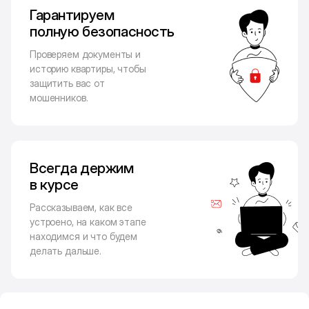
Гарантируем
полную безопасность
Проверяем документы и
историю квартиры, чтобы
защитить вас от
мошенников.
Всегда держим
в курсе
Рассказываем, как все
устроено, на каком этапе
находимся и что будем
делать дальше.