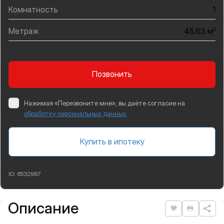
Комнатность
1
Метраж
2
45.63 м
Позвонить
Нажимая «Перезвоните мне», вы даёте согласие на
обработку персональных данных
Купить в ипотеку
ID:
6532987
Описание
Подробная информация
Нравится
Распеча