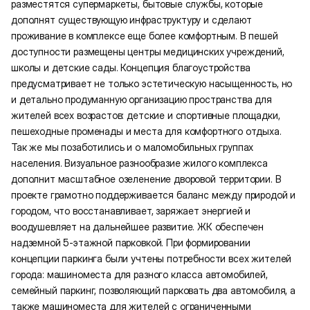
разместятся супермаркеты, бытовые службы, которые
дополнят существующую инфраструктуру и сделают
проживание в комплексе еще более комфортным. В пешей
доступности размещены центры медицинских учреждений,
школы и детские сады. Концепция благоустройства
предусматривает не только эстетическую насыщенность, но
и детально продуманную организацию пространства для
жителей всех возрастов: детские и спортивные площадки,
пешеходные променады и места для комфортного отдыха.
Так же мы позаботились и о маломобильных группах
населения. Визуальное разнообразие жилого комплекса
дополнит масштабное озеленение дворовой территории. В
проекте грамотно поддерживается баланс между природой и
городом, что восстанавливает, заряжает энергией и
воодушевляет на дальнейшее развитие. ЖК обеспечен
надземной 5-этажной парковкой. При формировании
концепции паркинга были учтены потребности всех жителей
города: машиноместа для разного класса автомобилей,
семейный паркинг, позволяющий парковать два автомобиля, а
также машиноместа для жителей с ограниченными