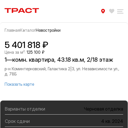
Траст | Служба недвижимости
Избра
Ра
Главная
Каталог
Новостройки
Прокрутить влево
Прок
Информация об объекте
Галерея
5 401 818 ₽
2
Цена за м
:
125 100 ₽
1—комн. квартира, 43.18 кв.м, 2/18 этаж
р-н Коминтерновский, Галактика 2|3, ул. Независимости ул.,
д. 78Б
Показать карте
Варианты отделки
Черновая отделка
Срок сдачи
4 кв. 2024