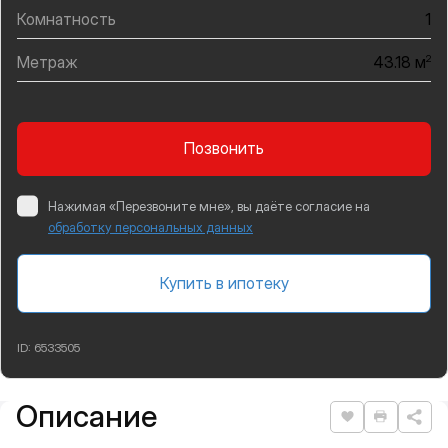
Комнатность
1
Метраж
2
43.18 м
Позвонить
Нажимая «Перезвоните мне», вы даёте согласие на
обработку персональных данных
Купить в ипотеку
ID:
6533505
Описание
Подробная информация
Нравится
Распеча