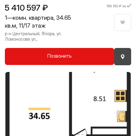
5 410 597 ₽
2
156 150 ₽ за м
1—комн. квартира, 34.65
кв.м, 11/17 этаж
Нрави
р-н Центральный, Флора, ул.
Ломоносова ул.,
Позвонить
Прокрутить влево
Прокру