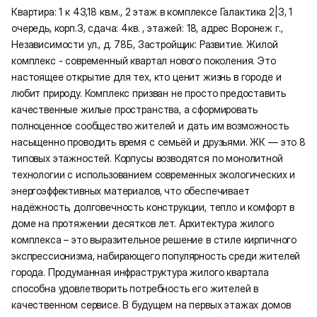
Квартира: 1 к 43,18 кв.м., 2 этаж в комплексе Галактика 2|3, 1
очередь, корп.3, сдача: 4кв. , этажей: 18, адрес Воронеж г.,
Независимости ул., д. 78Б, Застройщик: Развитие. Жилой
комплекс - современный квартал нового поколения. Это
настоящее открытие для тех, кто ценит жизнь в городе и
любит природу. Комплекс призван не просто предоставить
качественные жилые пространства, а сформировать
полноценное сообщество жителей и дать им возможность
насыщенно проводить время с семьёй и друзьями. ЖК — это 8
типовых этажностей. Корпусы возводятся по монолитной
технологии с использованием современных экологических и
энергоэффективных материалов, что обеспечивает
надёжность, долговечность конструкции, тепло и комфорт в
доме на протяжении десятков лет. Архитектура жилого
комплекса – это выразительное решение в стиле кирпичного
экспрессионизма, набирающего популярность среди жителей
города. Продуманная инфраструктура жилого квартала
способна удовлетворить потребность его жителей в
качественном сервисе. В будущем на первых этажах домов