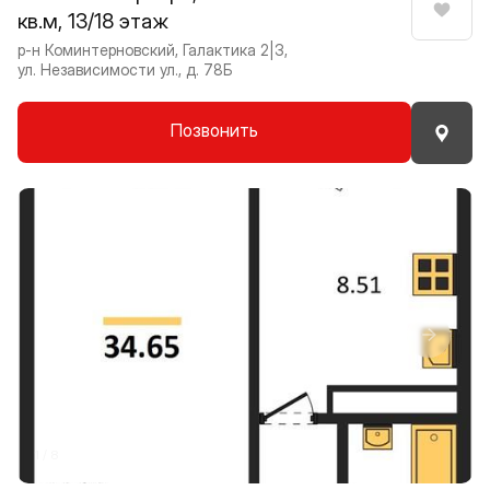
кв.м, 13/18 этаж
Нрави
р-н Коминтерновский, Галактика 2|3,
ул. Независимости ул., д. 78Б
Позвонить
Прокрутить влево
Прокру
1 / 8