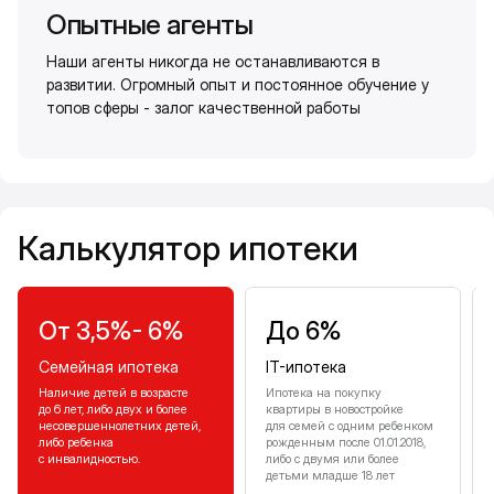
Опытные агенты
Наши агенты никогда не останавливаются в
развитии. Огромный опыт и постоянное обучение у
топов сферы - залог качественной работы
Калькулятор ипотеки
Калькулятор ипотеки
От 3,5%- 6%
До 6%
Семейная ипотека
IT-ипотека
Наличие детей в возрасте
Ипотека на покупку
до 6 лет, либо двух и более
квартиры в новостройке
несовершеннолетних детей,
для семей с одним ребенком
либо ребенка
рожденным после 01.01.2018,
с инвалидностью.
либо с двумя или более
детьми младше 18 лет