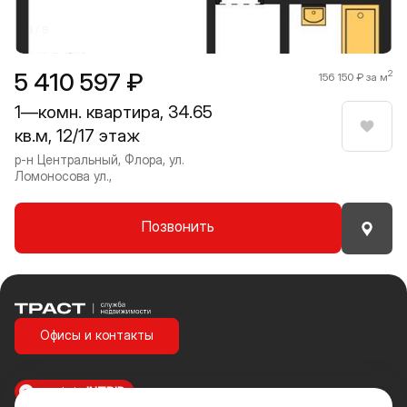
1 / 8
5 410 597 ₽
2
156 150 ₽ за м
1—комн. квартира, 34.65
кв.м, 12/17 этаж
Нрави
р-н Центральный, Флора, ул.
Ломоносова ул.,
Позвонить
Траст | Служба недвижимости
Офисы и контакты
made in
INTRID