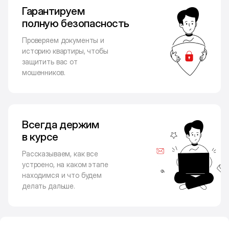
Гарантируем
полную безопасность
Проверяем документы и
историю квартиры, чтобы
защитить вас от
мошенников.
Всегда держим
в курсе
Рассказываем, как все
устроено, на каком этапе
находимся и что будем
делать дальше.