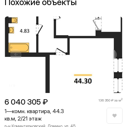
Похожие объекты
Прокрутить влево
Прокру
1 / 9
6 040 305 ₽
2
136 350 ₽ за м
1—комн. квартира, 44.3
кв.м, 2/21 этаж
Нрави
р-н Коминтерновский, Домино, ул. 45