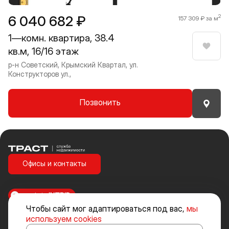
6 040 682 ₽
2
157 309 ₽ за м
1—комн. квартира, 38.4
кв.м, 16/16 этаж
Нрави
р-н Советский, Крымский Квартал, ул.
Конструкторов ул.,
Позвонить
Траст | Служба недвижимости
Офисы и контакты
made in
INTRID
Чтобы сайт мог адаптироваться под вас,
мы
Стоимость объектов недвижимости и иных товаров и услуг, не
используем cookies
включенных в «Прайс-лист» носит исключительно информационный