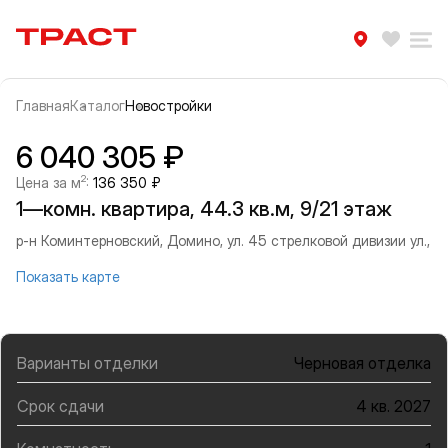
Траст | Служба недвижимости
Избра
Ра
Главная
Каталог
Новостройки
Прокрутить влево
Прок
Информация об объекте
Галерея
6 040 305 ₽
2
Цена за м
:
136 350 ₽
1—комн. квартира, 44.3 кв.м, 9/21 этаж
р-н Коминтерновский, Домино, ул. 45 стрелковой дивизии ул.,
Показать карте
Варианты отделки
Черновая отделка
Срок сдачи
4 кв. 2027