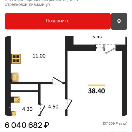
стрелковой дивизии ул.,
Позвонить
Прокрутить влево
Прокру
1 / 8
6 040 682 ₽
2
157 309 ₽ за м