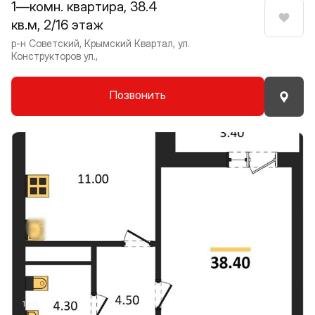
1—комн. квартира, 38.4
кв.м, 2/16 этаж
Нрави
р-н Советский, Крымский Квартал, ул.
Конструкторов ул.,
Позвонить
Прокрутить влево
Прокру
1 / 8