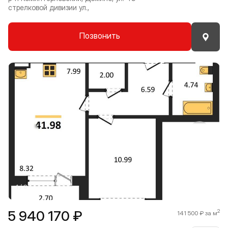
стрелковой дивизии ул.,
Позвонить
Прокрутить влево
Прокру
1 / 8
5 940 170 ₽
2
141 500 ₽ за м