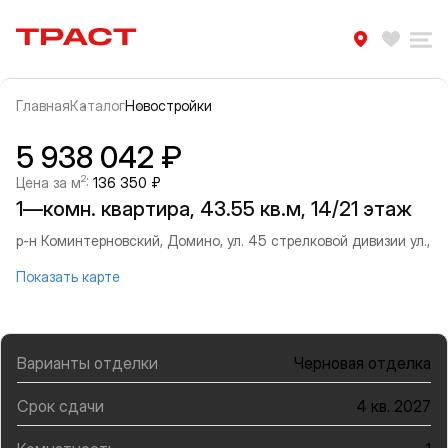
Траст | Служба недвижимости
Избра
Ра
Главная
Каталог
Новостройки
Прокрутить влево
Прок
Информация об объекте
Галерея
5 938 042 ₽
2
Цена за м
:
136 350 ₽
1—комн. квартира, 43.55 кв.м, 14/21 этаж
р-н Коминтерновский, Домино, ул. 45 стрелковой дивизии ул.,
Показать карте
Варианты отделки
Черновая отделка
Срок сдачи
4 кв. 2027