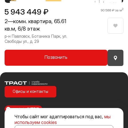
5 943 449 ₽
2
90 588 ₽ за м
2—комн. квартира, 65.61
кв.м, 6/8 этаж
Нрави
р-н Павловск, Ботаника Парк, ул.
Свободы ул., д. 29
Позвонить
Траст | Служба недвижимости
Офисы и контакты
made in
INTRID
Чтобы сайт мог адаптироваться под вас,
мы
Стоимость объектов недвижимости и иных товаров и услуг, не
используем cookies
включенных в «Прайс-лист» носит исключительно информационный