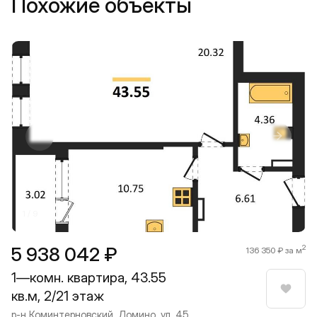
Похожие объекты
Прокрутить влево
Прокру
1 / 9
5 938 042 ₽
2
136 350 ₽ за м
1—комн. квартира, 43.55
кв.м, 2/21 этаж
Нрави
р-н Коминтерновский, Домино, ул. 45