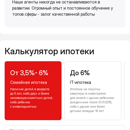
Наши агенты никогда не останавливаются в
развитии. Огромный опыт и постоянное обучение у
топов сферы - залог качественной работы
Калькулятор ипотеки
Калькулятор ипотеки
От 3,5%- 6%
До 6%
Семейная ипотека
IT-ипотека
Наличие детей в возрасте
Ипотека на покупку
до 6 лет, либо двух и более
квартиры в новостройке
несовершеннолетних детей,
для семей с одним ребенком
либо ребенка
рожденным после 01.01.2018,
с инвалидностью.
либо с двумя или более
детьми младше 18 лет