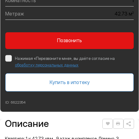
Комнатность
1
Метраж
2
42.73 м
Позвонить
Нажимая «Перезвоните мне», вы даёте согласие на
обработку персональных данных
Купить в ипотеку
ID:
6622354
Описание
Подробная информация
Нравится
Распеча
Квартира: 1 к 42,73 кв.м., 9 этаж в комплексе Домино, 3