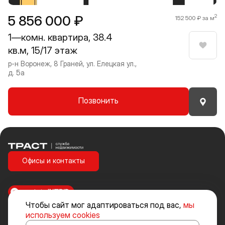
5 856 000 ₽
2
152 500 ₽ за м
1—комн. квартира, 38.4
кв.м, 15/17 этаж
Нрави
р-н Воронеж, 8 Граней, ул. Елецкая ул.,
д. 5а
Позвонить
Траст | Служба недвижимости
Офисы и контакты
made in
INTRID
Чтобы сайт мог адаптироваться под вас,
мы
Стоимость объектов недвижимости и иных товаров и услуг, не
используем cookies
включенных в «Прайс-лист» носит исключительно информационный