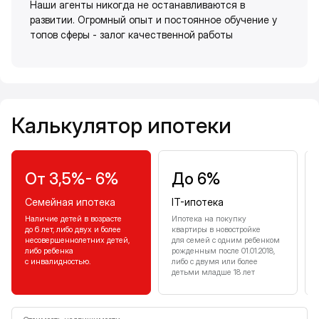
Наши агенты никогда не останавливаются в
развитии. Огромный опыт и постоянное обучение у
топов сферы - залог качественной работы
Калькулятор ипотеки
Калькулятор ипотеки
От 3,5%- 6%
До 6%
Семейная ипотека
IT-ипотека
Наличие детей в возрасте
Ипотека на покупку
до 6 лет, либо двух и более
квартиры в новостройке
несовершеннолетних детей,
для семей с одним ребенком
либо ребенка
рожденным после 01.01.2018,
с инвалидностью.
либо с двумя или более
детьми младше 18 лет