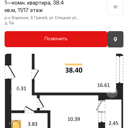
1—комн. квартира, 38.4
кв.м, 11/17 этаж
Нрави
р-н Воронеж, 8 Граней, ул. Елецкая ул.,
д. 5а
Позвонить
Прокрутить влево
Прокру
1 / 8