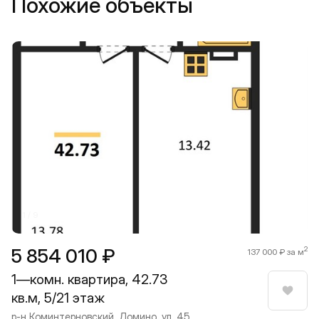
Похожие объекты
Прокрутить влево
Прокру
1 / 9
5 854 010 ₽
2
137 000 ₽ за м
1—комн. квартира, 42.73
кв.м, 5/21 этаж
Нрави
р-н Коминтерновский, Домино, ул. 45