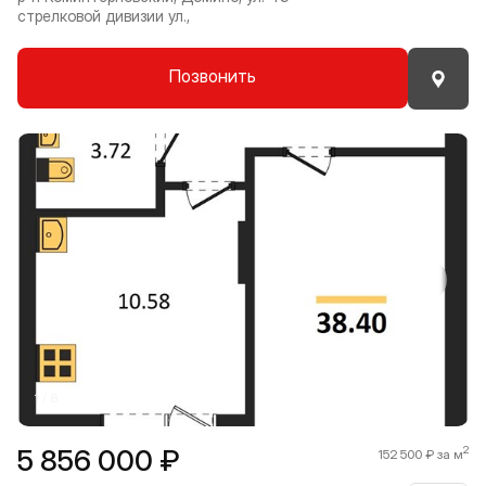
стрелковой дивизии ул.,
Позвонить
Прокрутить влево
Прокру
1 / 8
5 856 000 ₽
2
152 500 ₽ за м