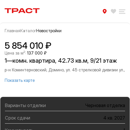
Траст | Служба недвижимости
Избра
Ра
Главная
Каталог
Новостройки
Прокрутить влево
Прок
Информация об объекте
Галерея
5 854 010 ₽
2
Цена за м
:
137 000 ₽
1—комн. квартира, 42.73 кв.м, 9/21 этаж
р-н Коминтерновский, Домино, ул. 45 стрелковой дивизии ул.,
Показать карте
Варианты отделки
Черновая отделка
Срок сдачи
4 кв. 2027