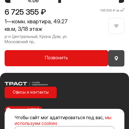
6 725 355 ₽
2
136 500 ₽ за м
1—комн. квартира, 49.27
кв.м, 3/18 этаж
Нрави
р-н Центральный, Крона Дом, ул.
Московский пр.,
Позвонить
Траст | Служба недвижимости
Офисы и контакты
made in
INTRID
Чтобы сайт мог адаптироваться под вас,
мы
Стоимость объектов недвижимости и иных товаров и услуг, не
используем cookies
включенных в «Прайс-лист» носит исключительно информационный