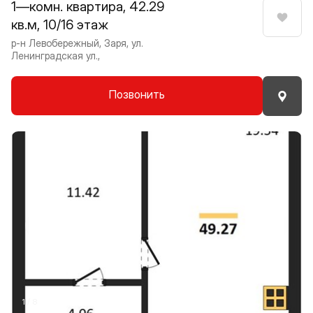
1—комн. квартира, 42.29
кв.м, 10/16 этаж
Нрави
р-н Левобережный, Заря, ул.
Ленинградская ул.,
Позвонить
Прокрутить влево
Прокру
1 / 8