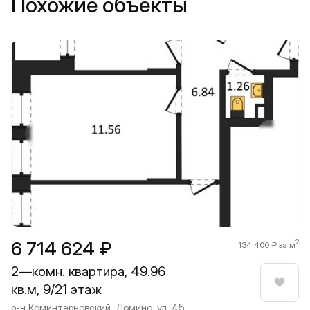
Похожие объекты
Прокрутить влево
Прокру
1 / 9
6 714 624 ₽
2
134 400 ₽ за м
2—комн. квартира, 49.96
кв.м, 9/21 этаж
Нрави
р-н Коминтерновский, Домино, ул. 45