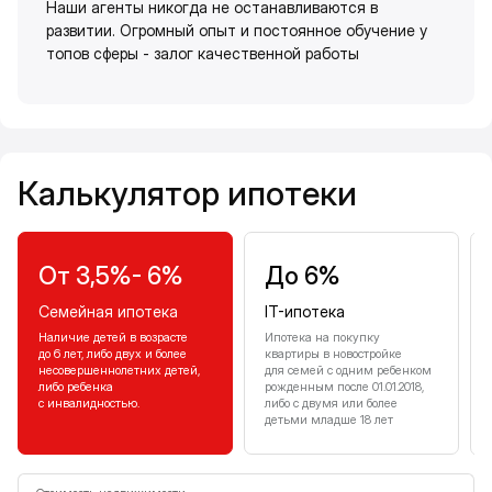
Наши агенты никогда не останавливаются в
развитии. Огромный опыт и постоянное обучение у
топов сферы - залог качественной работы
Калькулятор ипотеки
Калькулятор ипотеки
От 3,5%- 6%
До 6%
Семейная ипотека
IT-ипотека
Наличие детей в возрасте
Ипотека на покупку
до 6 лет, либо двух и более
квартиры в новостройке
несовершеннолетних детей,
для семей с одним ребенком
либо ребенка
рожденным после 01.01.2018,
с инвалидностью.
либо с двумя или более
детьми младше 18 лет