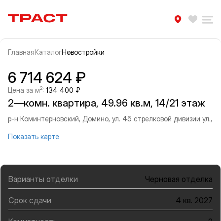
Траст | Служба недвижимости
Избра
Ра
Главная
Каталог
Новостройки
Прокрутить влево
Прок
Информация об объекте
Галерея
6 714 624 ₽
2
Цена за м
:
134 400 ₽
2—комн. квартира, 49.96 кв.м, 14/21 этаж
р-н Коминтерновский, Домино, ул. 45 стрелковой дивизии ул.,
Показать карте
Варианты отделки
Черновая отделка
Срок сдачи
4 кв. 2027