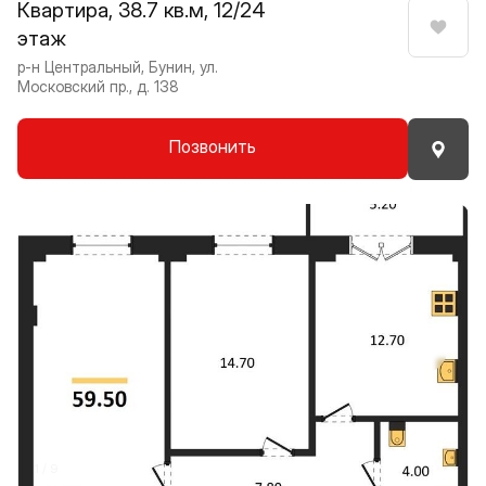
Квартира, 38.7 кв.м, 12/24
этаж
Нрави
р-н Центральный, Бунин, ул.
Московский пр., д. 138
Позвонить
Прокрутить влево
Прокру
1 / 9