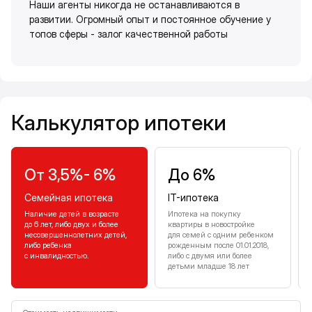
Наши агенты никогда не останавливаются в
развитии. Огромный опыт и постоянное обучение у
топов сферы - залог качественной работы
Калькулятор ипотеки
Калькулятор ипотеки
От 3,5%- 6%
До 6%
Семейная ипотека
IT-ипотека
Наличие детей в возрасте
Ипотека на покупку
до 6 лет, либо двух и более
квартиры в новостройке
несовершеннолетних детей,
для семей с одним ребенком
либо ребенка
рожденным после 01.01.2018,
с инвалидностью.
либо с двумя или более
детьми младше 18 лет