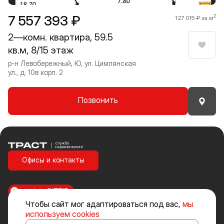
7 557 393 ₽
2
127 015 ₽ за м
2—комн. квартира, 59.5
кв.м, 8/15 этаж
Нрави
р-н Левобережный, Ю, ул. Цимлянская
ул., д. 10в корп. 2
Позвонить
Траст | Служба недвижимости
Офисы и контакты
made in
INTRID
Чтобы сайт мог адаптироваться под вас,
мы
Стоимость объектов недвижимости и иных товаров и услуг, не
используем cookies
включенных в «Прайс-лист» носит исключительно информационный