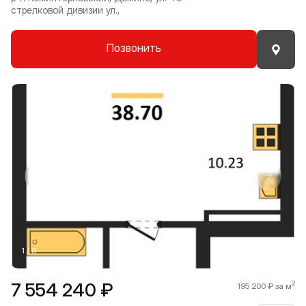
стрелковой дивизии ул.,
Позвонить
Прокрутить влево
Прокру
1 / 8
7 554 240 ₽
2
195 200 ₽ за м