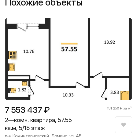
Похожие объекты
Прокрутить влево
Прокру
1 / 9
7 553 437 ₽
2
131 250 ₽ за м
2—комн. квартира, 57.55
кв.м, 5/18 этаж
Нрави
р-н Коминтерновский, Домино, ул. 45