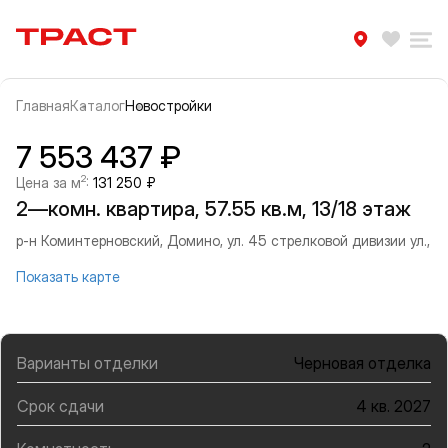
Траст | Служба недвижимости
Избра
Ра
Главная
Каталог
Новостройки
Прокрутить влево
Прок
Информация об объекте
Галерея
7 553 437 ₽
2
Цена за м
:
131 250 ₽
2—комн. квартира, 57.55 кв.м, 13/18 этаж
р-н Коминтерновский, Домино, ул. 45 стрелковой дивизии ул.,
Показать карте
Варианты отделки
Черновая отделка
Срок сдачи
4 кв. 2027