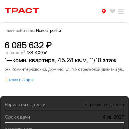
Траст | Служба недвижимости
Избра
Ра
Главная
Каталог
Новостройки
Прокрутить влево
Прок
Информация об объекте
Галерея
6 085 632 ₽
2
Цена за м
:
134 400 ₽
1—комн. квартира, 45.28 кв.м, 11/18 этаж
р-н Коминтерновский, Домино, ул. 45 стрелковой дивизии ул.,
Показать карте
Варианты отделки
Черновая отделка
Срок сдачи
4 кв. 2027