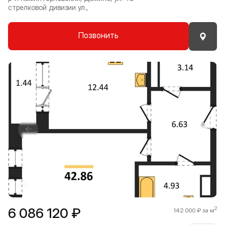
стрелковой дивизии ул.,
Позвонить
Прокрутить влево
Прокру
1 / 8
6 086 120 ₽
2
142 000 ₽ за м