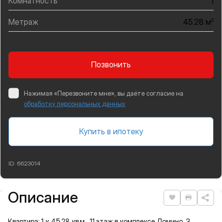
Комнатность
1
Метраж
2
45.28 м
Позвонить
Нажимая «Перезвоните мне», вы даёте согласие на
обработку персональных данных
Купить в ипотеку
ID:
6623014
Описание
Подробная информация
Нравится
Распеча
Квартира: 1 к 45,28 кв.м., 11 этаж в комплексе Домино, 3