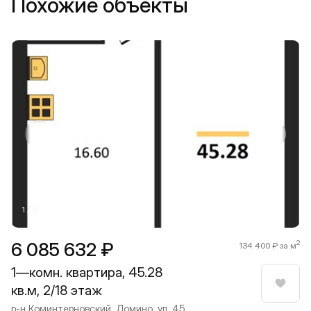
Похожие объекты
Прокрутить влево
Прокру
1 / 9
6 085 632 ₽
2
134 400 ₽ за м
1—комн. квартира, 45.28
кв.м, 2/18 этаж
Нрави
р-н Коминтерновский, Домино, ул. 45