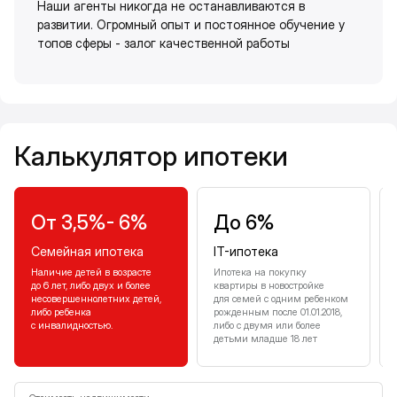
Наши агенты никогда не останавливаются в
развитии. Огромный опыт и постоянное обучение у
топов сферы - залог качественной работы
Калькулятор ипотеки
Калькулятор ипотеки
От 3,5%- 6%
До 6%
Семейная ипотека
IT-ипотека
Наличие детей в возрасте
Ипотека на покупку
до 6 лет, либо двух и более
квартиры в новостройке
несовершеннолетних детей,
для семей с одним ребенком
либо ребенка
рожденным после 01.01.2018,
с инвалидностью.
либо с двумя или более
детьми младше 18 лет