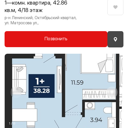
1—комн. квартира, 42.86
кв.м, 4/18 этаж
Нрави
р-н Ленинский, Октябрьский квартал,
ул. Матросова ул.,
Позвонить
Прокрутить влево
Прокру
1 / 8