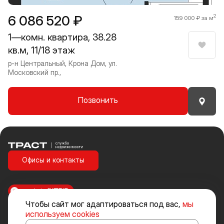
6 086 520 ₽
2
159 000 ₽ за м
1—комн. квартира, 38.28
кв.м, 11/18 этаж
Нрави
р-н Центральный, Крона Дом, ул.
Московский пр.,
Позвонить
Траст | Служба недвижимости
Офисы и контакты
made in
INTRID
Чтобы сайт мог адаптироваться под вас,
мы
Стоимость объектов недвижимости и иных товаров и услуг, не
используем cookies
включенных в «Прайс-лист» носит исключительно информационный