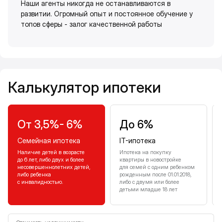
Наши агенты никогда не останавливаются в
развитии. Огромный опыт и постоянное обучение у
топов сферы - залог качественной работы
Калькулятор ипотеки
Калькулятор ипотеки
От 3,5%- 6%
До 6%
Семейная ипотека
IT-ипотека
Наличие детей в возрасте
Ипотека на покупку
до 6 лет, либо двух и более
квартиры в новостройке
несовершеннолетних детей,
для семей с одним ребенком
либо ребенка
рожденным после 01.01.2018,
с инвалидностью.
либо с двумя или более
детьми младше 18 лет