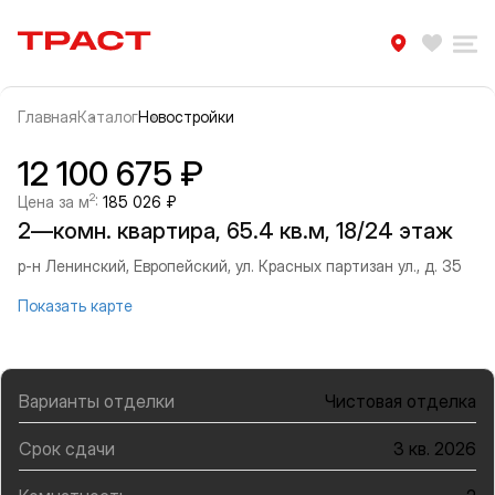
Траст | Служба недвижимости
Избра
Ра
Главная
Каталог
Новостройки
Прокрутить влево
Прок
Информация об объекте
Галерея
12 100 675 ₽
2
Цена за м
:
185 026 ₽
2—комн. квартира, 65.4 кв.м, 18/24 этаж
р-н Ленинский, Европейский, ул. Красных партизан ул., д. 35
Показать карте
Варианты отделки
Чистовая отделка
Срок сдачи
3 кв. 2026