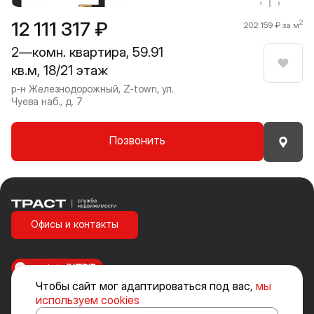
12 111 317 ₽
2
202 159 ₽ за м
2—комн. квартира, 59.91
кв.м, 18/21 этаж
Нрави
р-н Железнодорожный, Z-town, ул.
Чуева наб., д. 7
Позвонить
Траст | Служба недвижимости
Офисы и контакты
made in
INTRID
Чтобы сайт мог адаптироваться под вас,
мы
Стоимость объектов недвижимости и иных товаров и услуг, не
используем cookies
включенных в «Прайс-лист» носит исключительно информационный