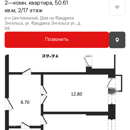
2—комн. квартира, 50.61
кв.м, 2/17 этаж
Нрави
р-н Центральный, Дом на Фридриха
Энгельса, ул. Фридриха Энгельса ул., д.
88
Позвонить
Прокрутить влево
Прокру
1 / 8