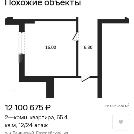
Похожие объекты
Прокрутить влево
Прокру
1 / 8
12 100 675 ₽
2
185 026 ₽ за м
2—комн. квартира, 65.4
кв.м, 12/24 этаж
Нрави
р-н Ленинский, Европейский, ул.