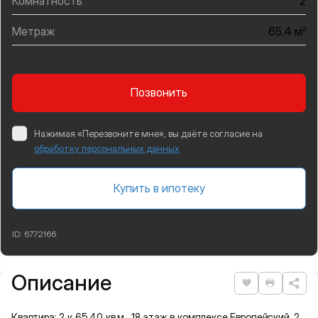
Комнатность
2
Метраж
2
65.4 м
Позвонить
Нажимая «Перезвоните мне», вы даёте согласие на
обработку персональных данных
Купить в ипотеку
ID:
6772166
Описание
Подробная информация
Нравится
Распеча
Квартира: 2 к 65,40 кв.м., 18 этаж в комплексе Европейский, 2