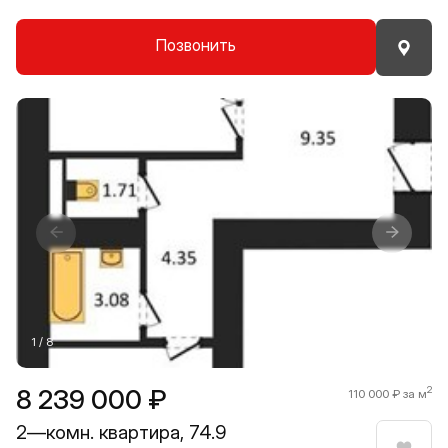
Позвонить
Прокрутить влево
Прокру
1 / 8
8 239 000 ₽
2
110 000 ₽ за м
2—комн. квартира, 74.9