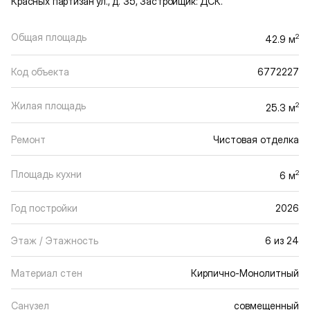
Красных партизан ул., д. 35, Застройщик: ДСК.
Общая площадь
2
42.9 м
Код объекта
6772227
Жилая площадь
2
25.3 м
Ремонт
Чистовая отделка
Площадь кухни
2
6 м
Год постройки
2026
Этаж / Этажность
6 из 24
Материал стен
Кирпично-Монолитный
Санузел
совмещенный