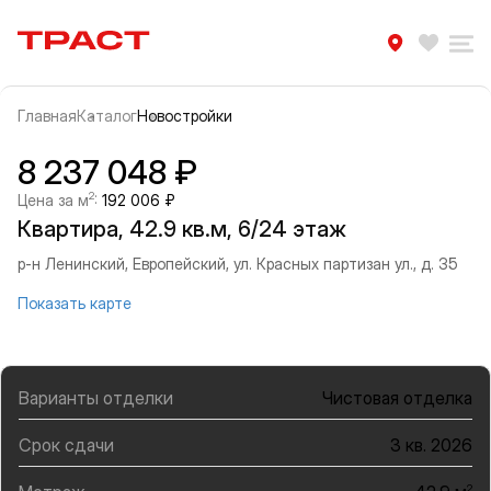
Траст | Служба недвижимости
Избра
Ра
Главная
Каталог
Новостройки
Прокрутить влево
Прок
Информация об объекте
Галерея
8 237 048 ₽
2
Цена за м
:
192 006 ₽
Квартира, 42.9 кв.м, 6/24 этаж
р-н Ленинский, Европейский, ул. Красных партизан ул., д. 35
Показать карте
Варианты отделки
Чистовая отделка
Срок сдачи
3 кв. 2026
2