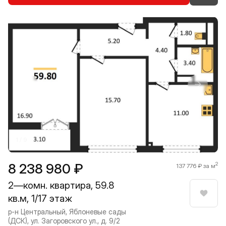
Прокрутить влево
Прокру
1 / 9
8 238 980 ₽
2
137 776 ₽ за м
2—комн. квартира, 59.8
кв.м, 1/17 этаж
Нрави
р-н Центральный, Яблоневые сады
(ДСК), ул. Загоровского ул., д. 9/2