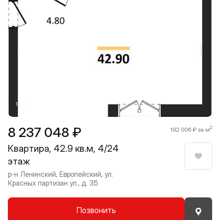
Прокрутить влево
Прокру
1 / 8
8 237 048 ₽
2
192 006 ₽ за м
Квартира, 42.9 кв.м, 4/24
этаж
Нрави
р-н Ленинский, Европейский, ул.
Красных партизан ул., д. 35
Позвонить