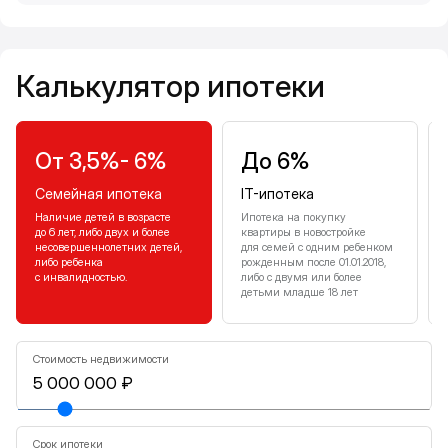
Калькулятор ипотеки
Калькулятор ипотеки
От 3,5%- 6%
До 6%
Семейная ипотека
IT-ипотека
Наличие детей в возрасте
Ипотека на покупку
до 6 лет, либо двух и более
квартиры в новостройке
несовершеннолетних детей,
для семей с одним ребенком
либо ребенка
рожденным после 01.01.2018,
с инвалидностью.
либо с двумя или более
детьми младше 18 лет
Стоимость недвижимости
Срок ипотеки