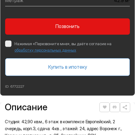
Метраж
42.9 м
Позвонить
Нажимая «Перезвоните мне», вы даёте согласие на
обработку персональных данных
Купить в ипотеку
ID:
6772227
Описание
Подробная информация
Нравится
Распеча
Студия: 42,90 кв.м., 6 этаж в комплексе Европейский, 2
очередь, корп.3, сдача: 4кв. , этажей: 24, адрес Воронеж г.,