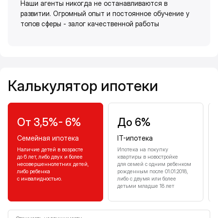
Наши агенты никогда не останавливаются в
развитии. Огромный опыт и постоянное обучение у
топов сферы - залог качественной работы
Калькулятор ипотеки
Калькулятор ипотеки
От 3,5%- 6%
До 6%
Семейная ипотека
IT-ипотека
Наличие детей в возрасте
Ипотека на покупку
до 6 лет, либо двух и более
квартиры в новостройке
несовершеннолетних детей,
для семей с одним ребенком
либо ребенка
рожденным после 01.01.2018,
с инвалидностью.
либо с двумя или более
детьми младше 18 лет