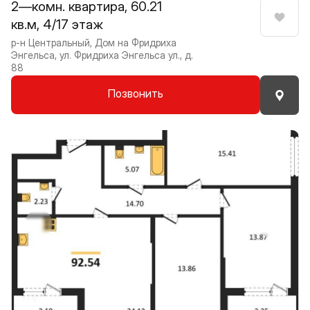
2—комн. квартира, 60.21
кв.м, 4/17 этаж
Нрави
р-н Центральный, Дом на Фридриха
Энгельса, ул. Фридриха Энгельса ул., д.
88
Позвонить
Прокрутить влево
Прокру
1 / 8