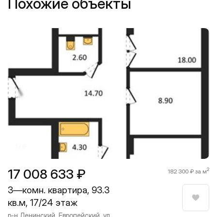
Похожие объекты
Прокрутить влево
Прокру
1 / 8
17 008 633 ₽
2
182 300 ₽ за м
3—комн. квартира, 93.3
кв.м, 17/24 этаж
Нрави
р-н Ленинский, Европейский, ул.