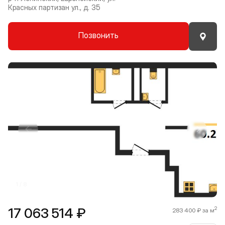
Красных партизан ул., д. 35
Позвонить
Прокрутить влево
Прокру
1 / 8
17 063 514 ₽
2
283 400 ₽ за м