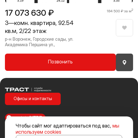
17 073 630 ₽
2
184 500 ₽ за м
3—комн. квартира, 92.54
кв.м, 2/22 этаж
Нрави
р-н Воронеж, Городские сады, ул.
Академика Першина ул.,
Позвонить
Траст | Служба недвижимости
Офисы и контакты
made in
INTRID
Чтобы сайт мог адаптироваться под вас,
мы
Стоимость объектов недвижимости и иных товаров и услуг, не
используем cookies
включенных в «Прайс-лист» носит исключительно информационный