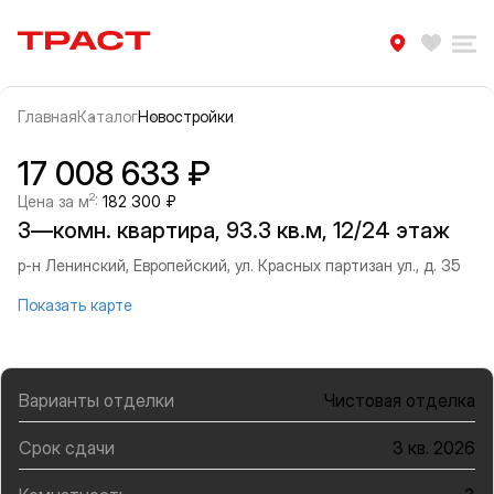
Траст | Служба недвижимости
Избра
Ра
Главная
Каталог
Новостройки
Прокрутить влево
Прок
Информация об объекте
Галерея
17 008 633 ₽
2
Цена за м
:
182 300 ₽
3—комн. квартира, 93.3 кв.м, 12/24 этаж
р-н Ленинский, Европейский, ул. Красных партизан ул., д. 35
Показать карте
Варианты отделки
Чистовая отделка
Срок сдачи
3 кв. 2026