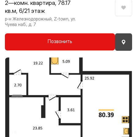
2—комн. квартира, 78.17
кв.м, 6/21 этаж
Нрави
р-н Железнодорожный, Z-town, ул.
Чуева наб., д. 7
Позвонить
Прокрутить влево
Прокру
1 / 8