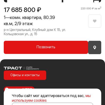
17 685 800 ₽
2
220 000 ₽ за м
1—комн. квартира, 80.39
кв.м, 2/9 этаж
Нрави
р-н Центральный, Клубный дом К 15, ул.
Кольцовская ул., д. 15
Позвонить
Траст | Служба недвижимости
Офисы и контакты
made in
INTRID
Чтобы сайт мог адаптироваться под вас,
мы
Стоимость объектов недвижимости и иных товаров и услуг, не
используем cookies
включенных в «Прайс-лист» носит исключительно информационный