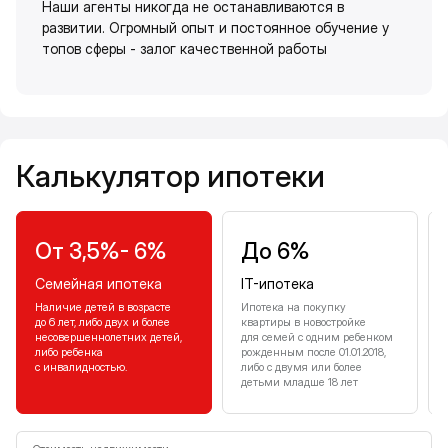
Наши агенты никогда не останавливаются в
развитии. Огромный опыт и постоянное обучение у
топов сферы - залог качественной работы
Калькулятор ипотеки
Калькулятор ипотеки
От 3,5%- 6%
До 6%
Семейная ипотека
IT-ипотека
Наличие детей в возрасте
Ипотека на покупку
до 6 лет, либо двух и более
квартиры в новостройке
несовершеннолетних детей,
для семей с одним ребенком
либо ребенка
рожденным после 01.01.2018,
с инвалидностью.
либо с двумя или более
детьми младше 18 лет