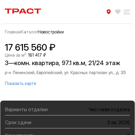
Траст | Служба недвижимости
Избра
Ра
Главная
Каталог
Новостройки
Прокрутить влево
Прок
Информация об объекте
Галерея
17 615 560 ₽
2
Цена за м
:
181 417 ₽
3—комн. квартира, 97.1 кв.м, 21/24 этаж
р-н Ленинский, Европейский, ул. Красных партизан ул., д. 35
Показать карте
Варианты отделки
Чистовая отделка
Срок сдачи
3 кв. 2026