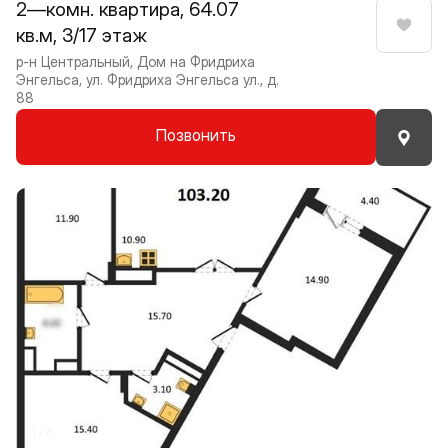
2—комн. квартира, 64.07
кв.м, 3/17 этаж
Нрави
р-н Центральный, Дом на Фридриха
Энгельса, ул. Фридриха Энгельса ул., д.
88
Позвонить
Прокрутить влево
Прокру
1 / 8