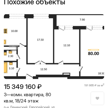
Похожие объекты
Прокрутить влево
Прокру
1 / 8
15 349 160 ₽
2
191 865 ₽ за м
3—комн. квартира, 80
кв.м, 18/24 этаж
Нрави
р-н Ленинский, Европейский, ул.