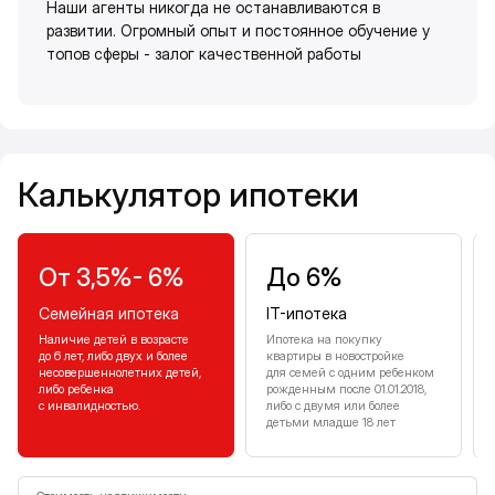
Наши агенты никогда не останавливаются в
развитии. Огромный опыт и постоянное обучение у
топов сферы - залог качественной работы
Калькулятор ипотеки
Калькулятор ипотеки
От 3,5%- 6%
До 6%
Семейная ипотека
IT-ипотека
Наличие детей в возрасте
Ипотека на покупку
до 6 лет, либо двух и более
квартиры в новостройке
несовершеннолетних детей,
для семей с одним ребенком
либо ребенка
рожденным после 01.01.2018,
с инвалидностью.
либо с двумя или более
детьми младше 18 лет