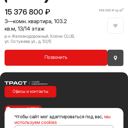
15 376 800 ₽
2
149 000 ₽ за м
3—комн. квартира, 103.2
кв.м, 13/14 этаж
Нрави
р-н Железнодорожный, Ключи CLUB,
ул. Остужева ул., д. 52/5
Позвонить
Траст | Служба недвижимости
Офисы и контакты
made in
INTRID
Чтобы сайт мог адаптироваться под вас,
мы
Стоимость объектов недвижимости и иных товаров и услуг, не
используем cookies
включенных в «Прайс-лист» носит исключительно информационный