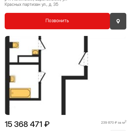
Красных партизан ул., д. 35
Позвонить
Прокрутить влево
Прокру
1 / 8
15 368 471 ₽
2
239 870 ₽ за м