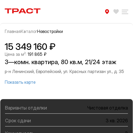
Траст | Служба недвижимости
Избра
Ра
Главная
Каталог
Новостройки
Прокрутить влево
Прок
Информация об объекте
Галерея
15 349 160 ₽
2
Цена за м
:
191 865 ₽
3—комн. квартира, 80 кв.м, 21/24 этаж
р-н Ленинский, Европейский, ул. Красных партизан ул., д. 35
Показать карте
Варианты отделки
Чистовая отделка
Срок сдачи
3 кв. 2026