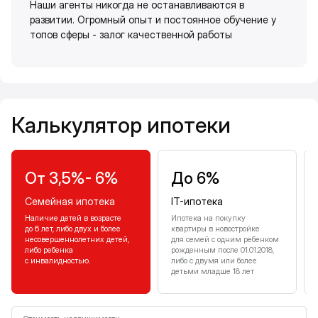
Наши агенты никогда не останавливаются в
развитии. Огромный опыт и постоянное обучение у
топов сферы - залог качественной работы
Калькулятор ипотеки
Калькулятор ипотеки
От 3,5%- 6%
До 6%
Семейная ипотека
IT-ипотека
Наличие детей в возрасте
Ипотека на покупку
до 6 лет, либо двух и более
квартиры в новостройке
несовершеннолетних детей,
для семей с одним ребенком
либо ребенка
рожденным после 01.01.2018,
с инвалидностью.
либо с двумя или более
детьми младше 18 лет