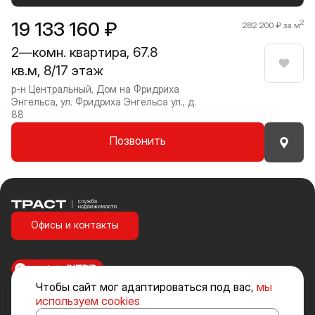
19 133 160 ₽
2
282 200 ₽ за м
2—комн. квартира, 67.8
кв.м, 8/17 этаж
Нрави
р-н Центральный, Дом на Фридриха
Энгельса, ул. Фридриха Энгельса ул., д.
88
Позвонить
Траст | Служба недвижимости
Офисы и контакты
made in
INTRID
Чтобы сайт мог адаптироваться под вас,
мы
Стоимость объектов недвижимости и иных товаров и услуг, не
используем cookies
включенных в «Прайс-лист» носит исключительно информационный