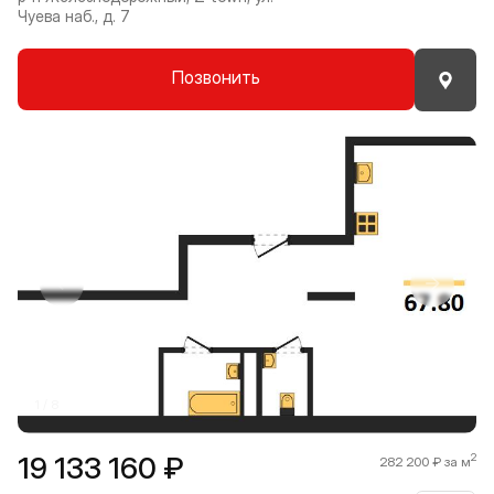
Чуева наб., д. 7
Позвонить
Прокрутить влево
Прокру
1 / 8
19 133 160 ₽
2
282 200 ₽ за м