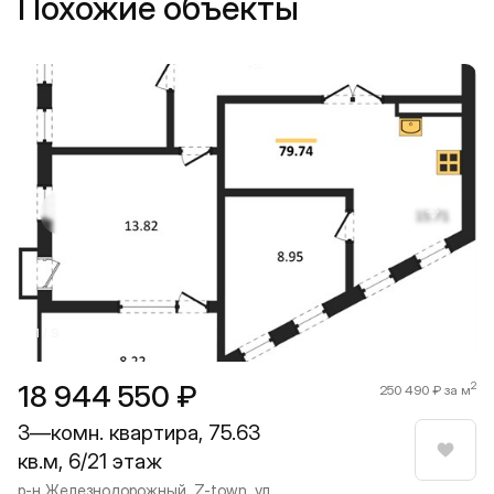
Похожие объекты
Прокрутить влево
Прокру
1 / 9
18 944 550 ₽
2
250 490 ₽ за м
3—комн. квартира, 75.63
кв.м, 6/21 этаж
Нрави
р-н Железнодорожный, Z-town, ул.