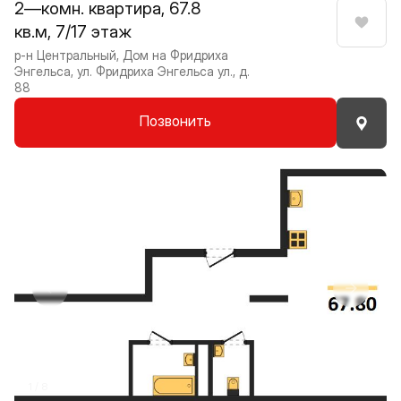
2—комн. квартира, 67.8
кв.м, 7/17 этаж
Нрави
р-н Центральный, Дом на Фридриха
Энгельса, ул. Фридриха Энгельса ул., д.
88
Позвонить
Прокрутить влево
Прокру
1 / 8