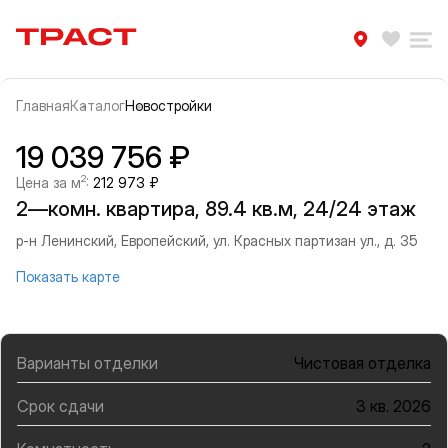
Траст | Служба недвижимости
Избра
Ра
Главная
Каталог
Новостройки
Прокрутить влево
Прок
Информация об объекте
Галерея
19 039 756 ₽
2
Цена за м
:
212 973 ₽
2—комн. квартира, 89.4 кв.м, 24/24 этаж
р-н Ленинский, Европейский, ул. Красных партизан ул., д. 35
Показать карте
Варианты отделки
Чистовая отделка
Срок сдачи
3 кв. 2026