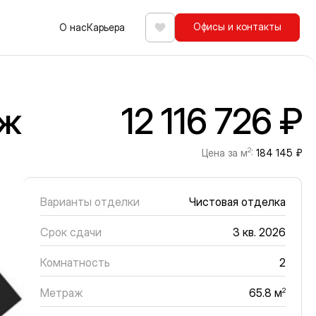
Офисы и контакты
О нас
Карьера
Избранное
аж
12 116 726 ₽
2
Цена за м
:
184 145 ₽
Варианты отделки
Чистовая отделка
Срок сдачи
3 кв. 2026
Комнатность
2
Метраж
2
65.8 м