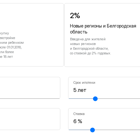
2%
Новые регионы и Белгородская
область
купку
востройке
Введена для жителей
дним ребенком
новых регионов
е 01.01.2018,
и Белгородской области,
или более
со ставкой до 2% годовых.
 18 лет
Срок ипотеки
Ставка