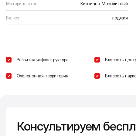
Материал стен
Кирпично-Монолитный
Балкон
лоджия
Развитая инфраструктура
Близость цент
Озелененная территория
Близость парко
Консультируем беспл