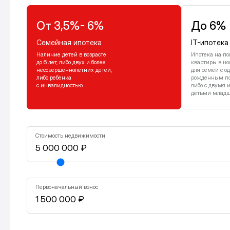
От 3,5%- 6%
До 6%
Семейная ипотека
IT-ипотека
Наличие детей в возрасте
Ипотека на по
до 6 лет, либо двух и более
квартиры в но
несовершеннолетних детей,
для семей с о
либо ребенка
рожденным посл
с инвалидностью.
либо с двумя 
детьми младше
Стоимость недвижимости
Первоначальный взнос