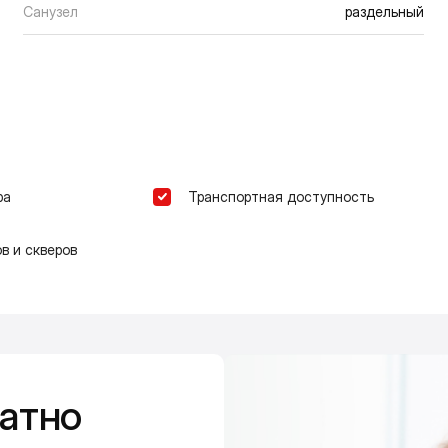
Санузел
раздельный
ра
Транспортная доступность
в и скверов
атно