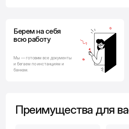
Берем на себя
всю работу
Мы — готовим все документы
и бегаем по инстанциям и
банкам.
Преимущества для ва