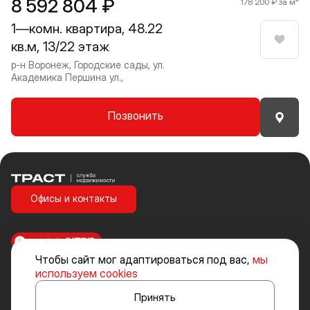
8 592 804 ₽
178 200 ₽ за м
1—комн. квартира, 48.22
кв.м, 13/22 этаж
Нрави
р-н Воронеж, Городские сады, ул.
Академика Першина ул.,
Позвонить
Траст | Служба недвижимости
Офисы и контакты
made in
INTRID
Чтобы сайт мог адаптироваться под вас,
мы
Стоимость объектов недвижимости и иных товаров и услуг, не
используем cookies
включенных в «Прайс-лист» носит исключительно информационный
характер и ни при каких условиях не является публичной офертой,
Принять
определяемой положениями ст. 437 ч. 2 Гражданского кодекса