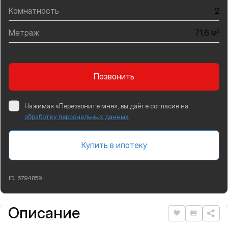
Комнатность
2
Метраж
2
71.6 м
Позвонить
Нажимая «Перезвоните мне», вы даёте согласие на
обработку персональных данных
Купить в ипотеку
ID:
6794859
Описание
Подробная информация
Нравится
Распеча