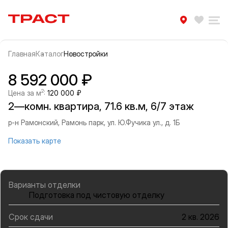
Траст | Служба недвижимости
Избра
Ра
Главная
Каталог
Новостройки
Прокрутить влево
Прок
Информация об объекте
Галерея
8 592 000 ₽
2
Цена за м
:
120 000 ₽
2—комн. квартира, 71.6 кв.м, 6/7 этаж
р-н Рамонский, Рамонь парк, ул. Ю.Фучика ул., д. 1Б
Показать карте
Варианты отделки
Подготовка под чистовую отделку
Срок сдачи
2 кв. 2026