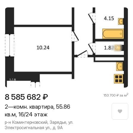
Прокрутить влево
Прокру
1 / 8
8 585 682 ₽
2
153 700 ₽ за м
2—комн. квартира, 55.86
кв.м, 16/24 этаж
Нрави
р-н Коминтерновский, Зарядье, ул.
Электросигнальная ул., д. 9А