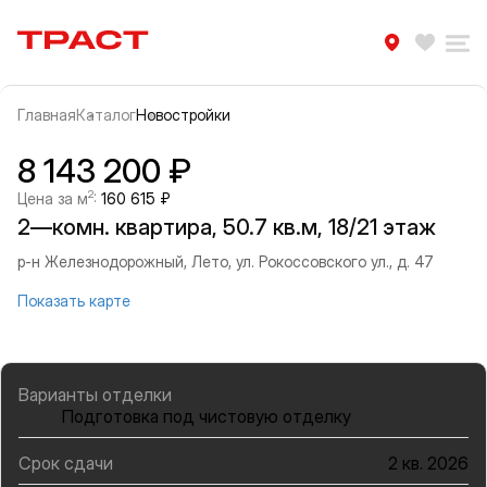
Траст | Служба недвижимости
Избра
Ра
Главная
Каталог
Новостройки
Прокрутить влево
Прок
Информация об объекте
Галерея
8 143 200 ₽
2
Цена за м
:
160 615 ₽
2—комн. квартира, 50.7 кв.м, 18/21 этаж
р-н Железнодорожный, Лето, ул. Рокоссовского ул., д. 47
Показать карте
Варианты отделки
Подготовка под чистовую отделку
Срок сдачи
2 кв. 2026