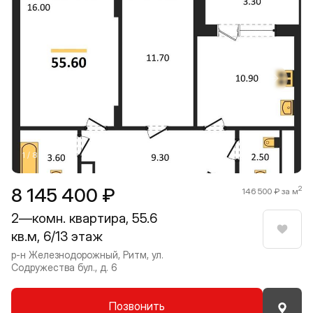
Прокрутить влево
Прокру
1 / 8
8 145 400 ₽
2
146 500 ₽ за м
2—комн. квартира, 55.6
кв.м, 6/13 этаж
Нрави
р-н Железнодорожный, Ритм, ул.
Содружества бул., д. 6
Позвонить