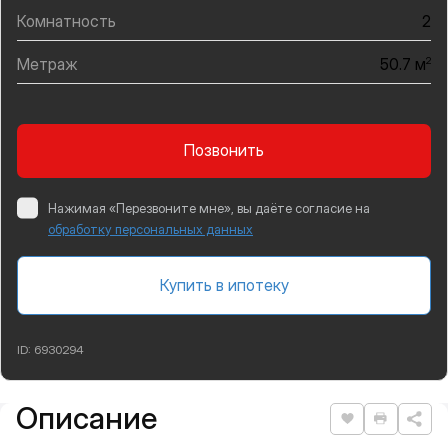
Комнатность
2
Метраж
2
50.7 м
Позвонить
Нажимая «Перезвоните мне», вы даёте согласие на
обработку персональных данных
Купить в ипотеку
ID:
6930294
Описание
Подробная информация
Нравится
Распеча