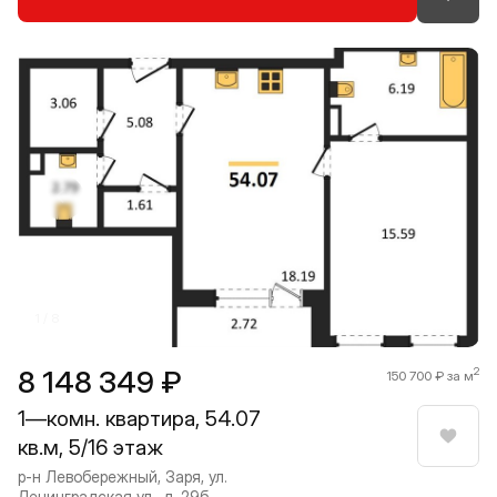
Прокрутить влево
Прокру
1 / 8
8 148 349 ₽
2
150 700 ₽ за м
1—комн. квартира, 54.07
кв.м, 5/16 этаж
Нрави
р-н Левобережный, Заря, ул.
Ленинградская ул., д. 29б