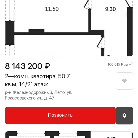
Прокрутить влево
Прокру
1 / 7
8 143 200 ₽
2
160 615 ₽ за м
2—комн. квартира, 50.7
кв.м, 14/21 этаж
Нрави
р-н Железнодорожный, Лето, ул.
Рокоссовского ул., д. 47
Позвонить