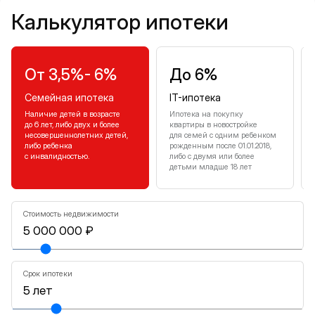
Калькулятор ипотеки
Калькулятор ипотеки
От 3,5%- 6%
До 6%
Семейная ипотека
IT-ипотека
Наличие детей в возрасте
Ипотека на покупку
до 6 лет, либо двух и более
квартиры в новостройке
несовершеннолетних детей,
для семей с одним ребенком
либо ребенка
рожденным после 01.01.2018,
с инвалидностью.
либо с двумя или более
детьми младше 18 лет
Стоимость недвижимости
Срок ипотеки