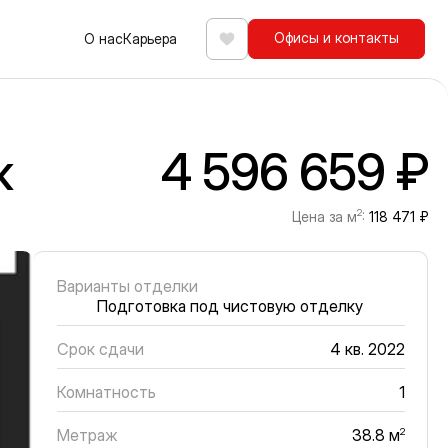
Офисы и контакты
О нас
Карьера
Избранное
ж
4 596 659 ₽
2
Цена за м
:
118 471 ₽
Варианты отделки
Подготовка под чистовую отделку
Срок сдачи
4 кв. 2022
Комнатность
1
Метраж
2
38.8 м