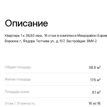
Подробная информация
Описание
Квартира: 1 к 38,80 кв.м., 16 этаж в комплексе Микрорайон Боровое
Воронеж г., Федора Тютчева ул., д. 107, Застройщик: ВМУ-2.
Общая площадь
2
38.8 м
Жилая площадь
2
17.5 м
Площадь кухни
2
8.1 м
Этаж / Этажность
16 из 18