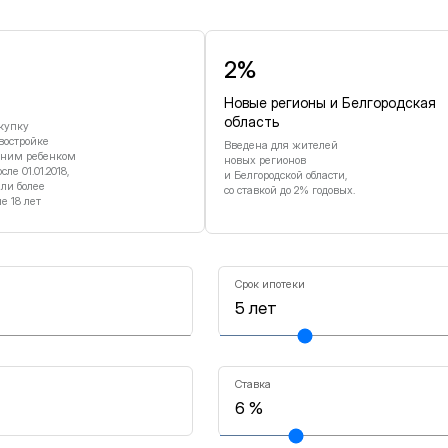
2%
Новые регионы и Белгородская
область
купку
востройке
Введена для жителей
дним ребенком
новых регионов
е 01.01.2018,
и Белгородской области,
или более
со ставкой до 2% годовых.
 18 лет
Срок ипотеки
Ставка