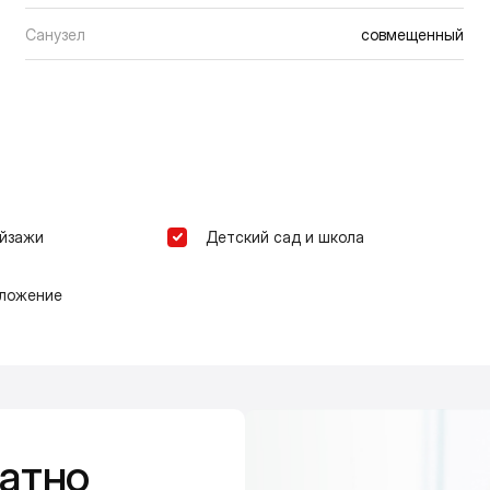
Санузел
совмещенный
ейзажи
Детский сад и школа
оложение
атно