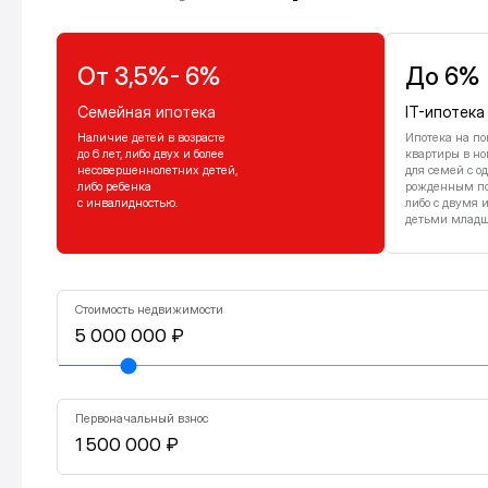
От 3,5%- 6%
До 6%
Семейная ипотека
IT-ипотека
Наличие детей в возрасте
Ипотека на по
до 6 лет, либо двух и более
квартиры в но
несовершеннолетних детей,
для семей с о
либо ребенка
рожденным посл
с инвалидностью.
либо с двумя 
детьми младше
Стоимость недвижимости
Первоначальный взнос