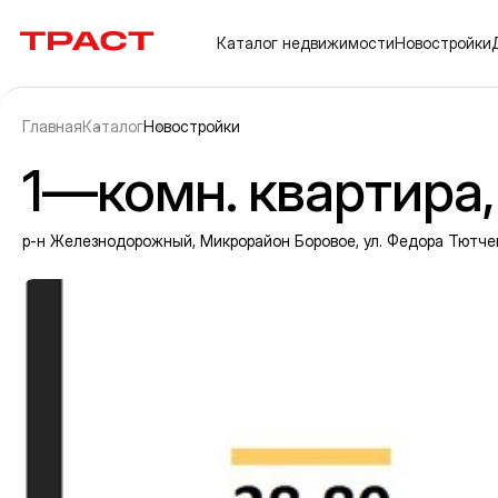
Траст | Служба недвижимости
Каталог
недвижимости
Новостройки
Главная
Каталог
Новостройки
1—комн. квартира, 
р-н Железнодорожный, Микрорайон Боровое, ул. Федора Тютчева
Информация об объекте
Галерея