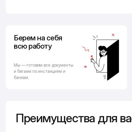
Берем на себя
всю работу
Мы — готовим все документы
и бегаем по инстанциям и
банкам.
Преимущества для ва