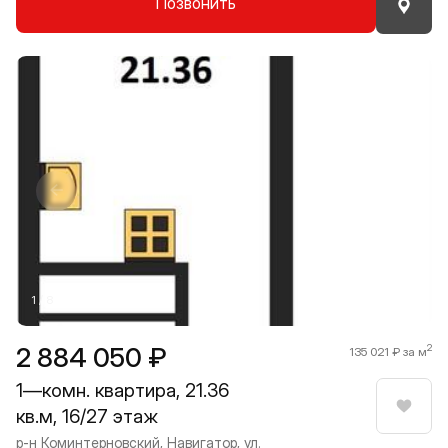
Позвонить
Прокрутить влево
Прокру
1 / 8
2 884 050 ₽
2
135 021 ₽ за м
1—комн. квартира, 21.36
кв.м, 16/27 этаж
Нрави
р-н Коминтерновский, Навигатор, ул.