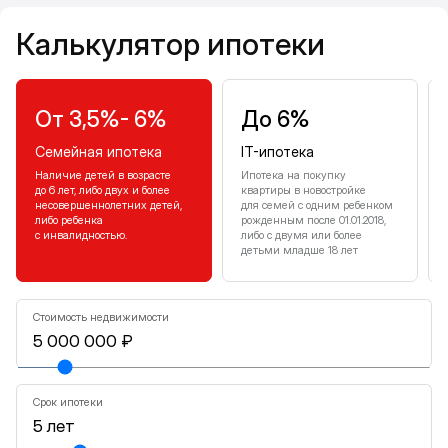
Калькулятор ипотеки
Калькулятор ипотеки
От 3,5%- 6%
До 6%
Семейная ипотека
IT-ипотека
Наличие детей в возрасте
Ипотека на покупку
до 6 лет, либо двух и более
квартиры в новостройке
несовершеннолетних детей,
для семей с одним ребенком
либо ребенка
рожденным после 01.01.2018,
с инвалидностью.
либо с двумя или более
детьми младше 18 лет
Стоимость недвижимости
Срок ипотеки