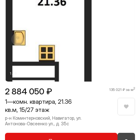
Прокрутить влево
Прокру
1 / 8
2 884 050 ₽
2
135 021 ₽ за м
1—комн. квартира, 21.36
кв.м, 15/27 этаж
Нрави
р-н Коминтерновский, Навигатор, ул.
Антонова-Овсеенко ул., д. 35с