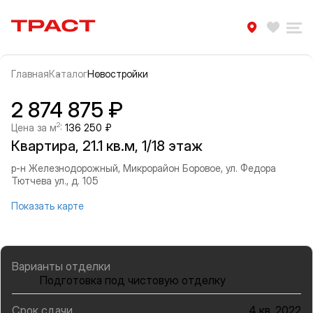
Траст | Служба недвижимости
Избра
Ра
Главная
Каталог
Новостройки
Прокрутить влево
Прок
Информация об объекте
Галерея
2 874 875 ₽
2
Цена за м
:
136 250 ₽
Квартира, 21.1 кв.м, 1/18 этаж
р-н Железнодорожный, Микрорайон Боровое, ул. Федора
Тютчева ул., д. 105
Показать карте
Варианты отделки
Подготовка под чистовую отделку
Срок сдачи
4 кв. 2022