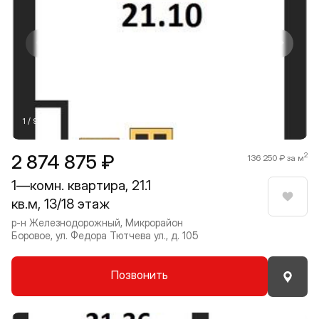
Прокрутить влево
Прокру
1 / 9
2 874 875 ₽
2
136 250 ₽ за м
1—комн. квартира, 21.1
кв.м, 13/18 этаж
Нрави
р-н Железнодорожный, Микрорайон
Боровое, ул. Федора Тютчева ул., д. 105
Позвонить