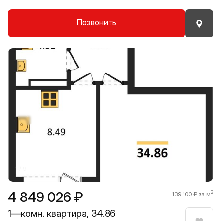
Позвонить
Прокрутить влево
Прокру
1 / 9
4 849 026 ₽
2
139 100 ₽ за м
1—комн. квартира, 34.86