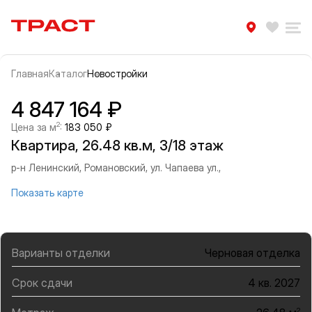
Траст | Служба недвижимости
Избра
Ра
Главная
Каталог
Новостройки
Прокрутить влево
Прок
Информация об объекте
Галерея
4 847 164 ₽
2
Цена за м
:
183 050 ₽
Квартира, 26.48 кв.м, 3/18 этаж
р-н Ленинский, Романовский, ул. Чапаева ул.,
Показать карте
Варианты отделки
Черновая отделка
Срок сдачи
4 кв. 2027
2