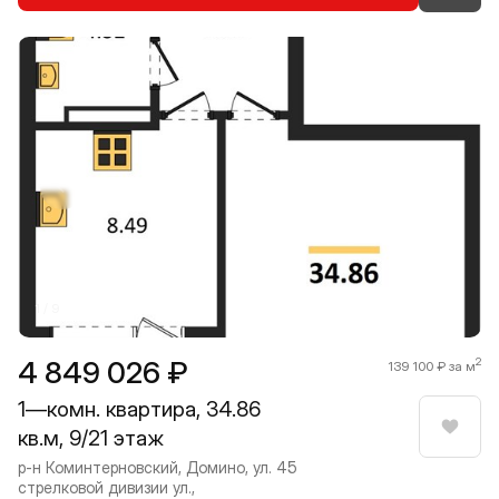
Прокрутить влево
Прокру
1 / 9
4 849 026 ₽
2
139 100 ₽ за м
1—комн. квартира, 34.86
кв.м, 9/21 этаж
Нрави
р-н Коминтерновский, Домино, ул. 45
стрелковой дивизии ул.,