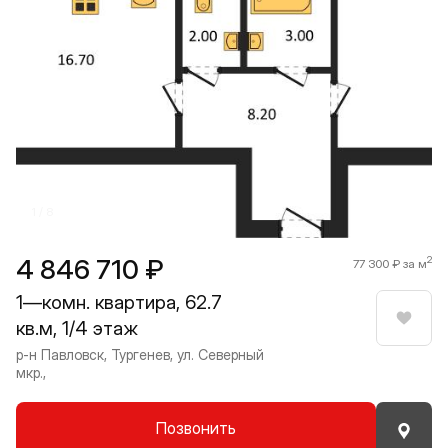
Прокрутить влево
Прокру
1 / 8
4 846 710 ₽
2
77 300 ₽ за м
1—комн. квартира, 62.7
кв.м, 1/4 этаж
Нрави
р-н Павловск, Тургенев, ул. Северный
мкр.,
Позвонить