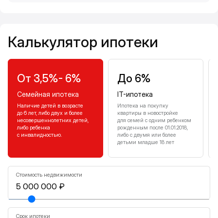
Калькулятор ипотеки
Калькулятор ипотеки
От 3,5%- 6%
До 6%
Семейная ипотека
IT-ипотека
Наличие детей в возрасте
Ипотека на покупку
до 6 лет, либо двух и более
квартиры в новостройке
несовершеннолетних детей,
для семей с одним ребенком
либо ребенка
рожденным после 01.01.2018,
с инвалидностью.
либо с двумя или более
детьми младше 18 лет
Стоимость недвижимости
Срок ипотеки