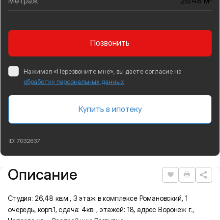
Метраж
26.48 м
Позвонить
Нажимая «Перезвоните мне», вы даёте согласие на
обработку персональных данных
Купить в ипотеку
ID:
7032637
Описание
Подробная информация
Нравится
Распеча
Студия: 26,48 кв.м., 3 этаж в комплексе Романовский, 1
очередь, корп.1, сдача: 4кв. , этажей: 18, адрес Воронеж г.,