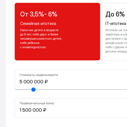
От 3,5%- 6%
До 6%
Семейная ипотека
IT-ипотека
Наличие детей в возрасте
Ипотека на по
до 6 лет, либо двух и более
квартиры в но
несовершеннолетних детей,
для семей с о
либо ребенка
рожденным посл
с инвалидностью.
либо с двумя 
детьми младше
Стоимость недвижимости
Первоначальный взнос