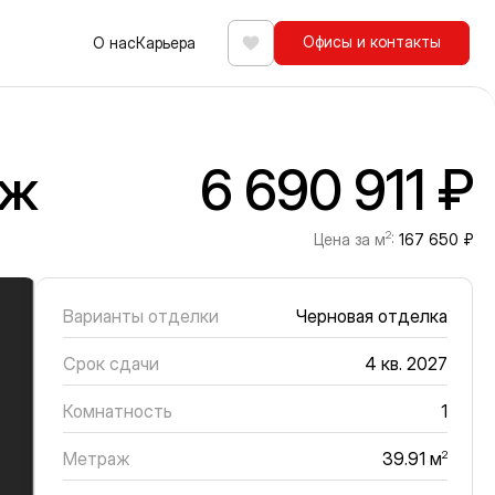
Офисы и контакты
О нас
Карьера
Избранное
аж
6 690 911 ₽
2
Цена за м
:
167 650 ₽
Варианты отделки
Черновая отделка
Срок сдачи
4 кв. 2027
Комнатность
1
Метраж
2
39.91 м