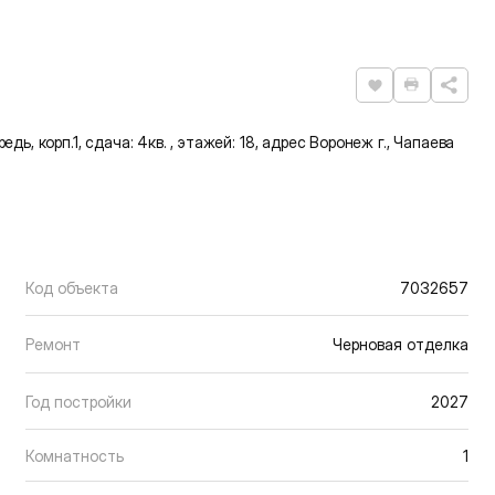
Нравится
Распечат
едь, корп.1, сдача: 4кв. , этажей: 18, адрес Воронеж г., Чапаева
Код объекта
7032657
Ремонт
Черновая отделка
Год постройки
2027
Комнатность
1