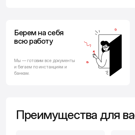
Берем на себя
всю работу
Мы — готовим все документы
и бегаем по инстанциям и
банкам.
Преимущества для ва