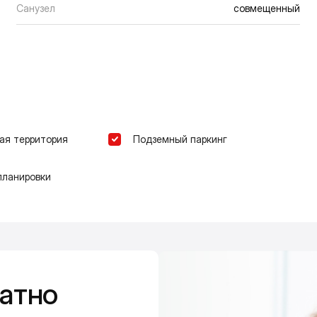
Санузел
совмещенный
ая территория
Подземный паркинг
планировки
атно