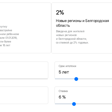
2%
Новые регионы и Белгородская
область
купку
востройке
Введена для жителей
дним ребенком
новых регионов
е 01.01.2018,
и Белгородской области,
или более
со ставкой до 2% годовых.
 18 лет
Срок ипотеки
Ставка