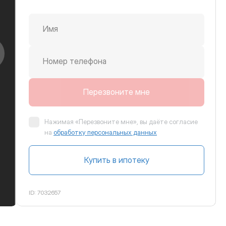
Имя
крутить вправо
Номер телефона
Перезвоните мне
Нажимая «Перезвоните мне», вы даёте согласие
на
обработку персональных данных
Купить в ипотеку
ID:
7032657