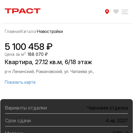
Траст | Служба недвижимости
Избра
Ра
Главная
Каталог
Новостройки
Прокрутить влево
Прок
Информация об объекте
Галерея
5 100 458 ₽
2
Цена за м
:
188 070 ₽
Квартира, 27.12 кв.м, 6/18 этаж
р-н Ленинский, Романовский, ул. Чапаева ул.,
Показать карте
Варианты отделки
Черновая отделка
Срок сдачи
4 кв. 2027
2