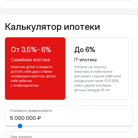
Калькулятор ипотеки
Калькулятор ипотеки
От 3,5%- 6%
До 6%
Семейная ипотека
IT-ипотека
Наличие детей в возрасте
Ипотека на покупку
до 6 лет, либо двух и более
квартиры в новостройке
несовершеннолетних детей,
для семей с одним ребенком
либо ребенка
рожденным после 01.01.2018,
с инвалидностью.
либо с двумя или более
детьми младше 18 лет
Стоимость недвижимости
Срок ипотеки