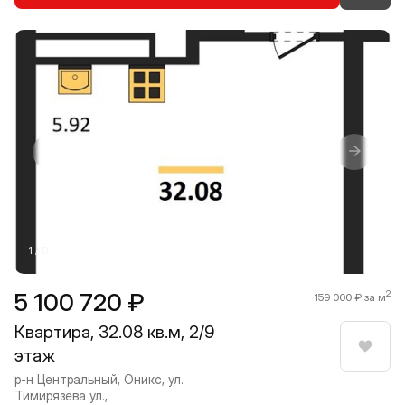
Прокрутить влево
Прокру
1 / 8
5 100 720 ₽
2
159 000 ₽ за м
Квартира, 32.08 кв.м, 2/9
этаж
Нрави
р-н Центральный, Оникс, ул.
Тимирязева ул.,