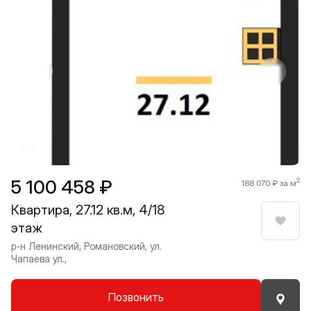
Прокрутить влево
Прокру
1 / 9
5 100 458 ₽
2
188 070 ₽ за м
Квартира, 27.12 кв.м, 4/18
этаж
Нрави
р-н Ленинский, Романовский, ул.
Чапаева ул.,
Позвонить