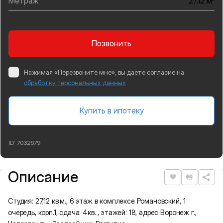
Метраж
27.12 м
Позвонить
Нажимая «Перезвоните мне», вы даёте согласие на
обработку персональных данных
Купить в ипотеку
ID:
7032679
Описание
Подробная информация
Нравится
Распеча
Студия: 27,12 кв.м., 6 этаж в комплексе Романовский, 1
очередь, корп.1, сдача: 4кв. , этажей: 18, адрес Воронеж г.,