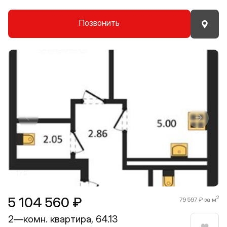
Позвонить
Прокрутить влево
Прокру
1 / 9
5 104 560 ₽
2
79 597 ₽ за м
2—комн. квартира, 64.13