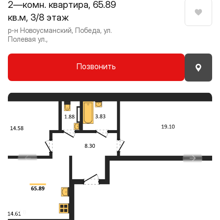
2—комн. квартира, 65.89
кв.м, 3/8 этаж
Нрави
р-н Новоусманский, Победа, ул.
Полевая ул.,
Позвонить
Прокрутить влево
Прокру
1 / 8