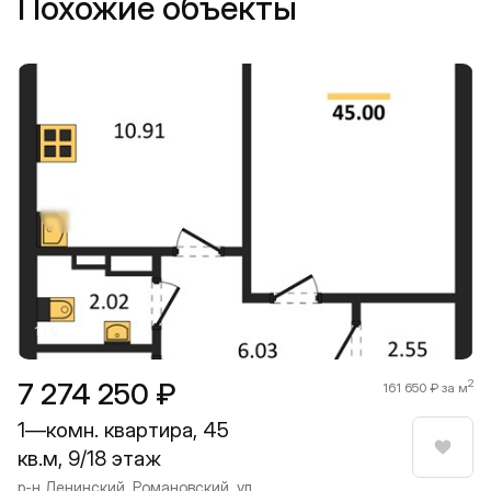
Похожие объекты
Прокрутить влево
Прокру
1 / 9
7 274 250 ₽
2
161 650 ₽ за м
1—комн. квартира, 45
кв.м, 9/18 этаж
Нрави
р-н Ленинский, Романовский, ул.