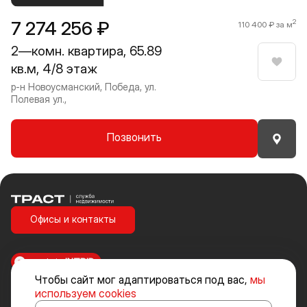
7 274 256 ₽
2
110 400 ₽ за м
2—комн. квартира, 65.89
кв.м, 4/8 этаж
Нрави
р-н Новоусманский, Победа, ул.
Полевая ул.,
Позвонить
Траст | Служба недвижимости
Офисы и контакты
made in
INTRID
Чтобы сайт мог адаптироваться под вас,
мы
Стоимость объектов недвижимости и иных товаров и услуг, не
используем cookies
включенных в «Прайс-лист» носит исключительно информационный