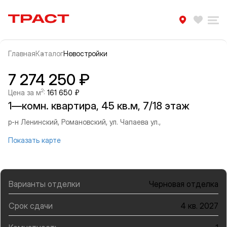
Траст | Служба недвижимости
Избра
Ра
Главная
Каталог
Новостройки
Прокрутить влево
Прок
Информация об объекте
Галерея
7 274 250 ₽
2
Цена за м
:
161 650 ₽
1—комн. квартира, 45 кв.м, 7/18 этаж
р-н Ленинский, Романовский, ул. Чапаева ул.,
Показать карте
Варианты отделки
Черновая отделка
Срок сдачи
4 кв. 2027