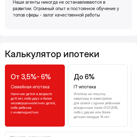
Наши агенты никогда не останавливаются в
развитии. Огромный опыт и постоянное обучение у
топов сферы - залог качественной работы
Калькулятор ипотеки
Калькулятор ипотеки
От 3,5%- 6%
До 6%
Семейная ипотека
IT-ипотека
Наличие детей в возрасте
Ипотека на покупку
до 6 лет, либо двух и более
квартиры в новостройке
несовершеннолетних детей,
для семей с одним ребенком
либо ребенка
рожденным после 01.01.2018,
с инвалидностью.
либо с двумя или более
детьми младше 18 лет