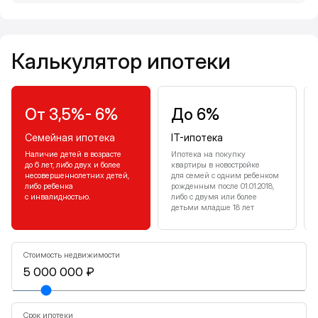
Калькулятор ипотеки
Калькулятор ипотеки
От 3,5%- 6%
До 6%
Семейная ипотека
IT-ипотека
Наличие детей в возрасте
Ипотека на покупку
до 6 лет, либо двух и более
квартиры в новостройке
несовершеннолетних детей,
для семей с одним ребенком
либо ребенка
рожденным после 01.01.2018,
с инвалидностью.
либо с двумя или более
детьми младше 18 лет
Стоимость недвижимости
Срок ипотеки