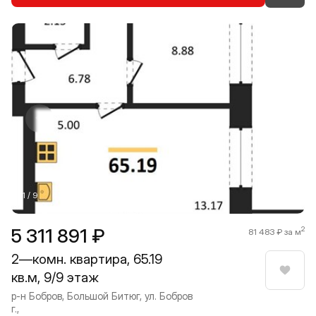
Прокрутить влево
Прокру
1 / 9
5 311 891 ₽
2
81 483 ₽ за м
2—комн. квартира, 65.19
кв.м, 9/9 этаж
Нрави
р-н Бобров, Большой Битюг, ул. Бобров
г.,