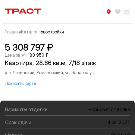
Траст | Служба недвижимости
Избра
Ра
Главная
Каталог
Новостройки
Прокрутить влево
Прок
Информация об объекте
Галерея
5 308 797 ₽
2
Цена за м
:
183 950 ₽
Квартира, 28.86 кв.м, 7/18 этаж
р-н Ленинский, Романовский, ул. Чапаева ул.,
Показать карте
Варианты отделки
Черновая отделка
Срок сдачи
4 кв. 2027
2