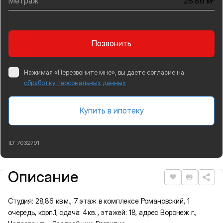
Метраж
28.86 м
Позвонить
Нажимая «Перезвоните мне», вы даёте согласие на
обработку персональных данных
Купить в ипотеку
ID:
7032791
Описание
Подробная информация
Нравится
Распеча
Студия: 28,86 кв.м., 7 этаж в комплексе Романовский, 1
очередь, корп.1, сдача: 4кв. , этажей: 18, адрес Воронеж г.,