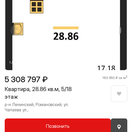
Прокрутить влево
Прокру
1 / 9
5 308 797 ₽
2
183 950 ₽ за м
Квартира, 28.86 кв.м, 5/18
этаж
Нрави
р-н Ленинский, Романовский, ул.
Чапаева ул.,
Позвонить