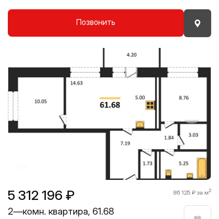
Позвонить
Прокрутить влево
Прокру
1 / 9
5 312 196 ₽
2
86 125 ₽ за м
2—комн. квартира, 61.68