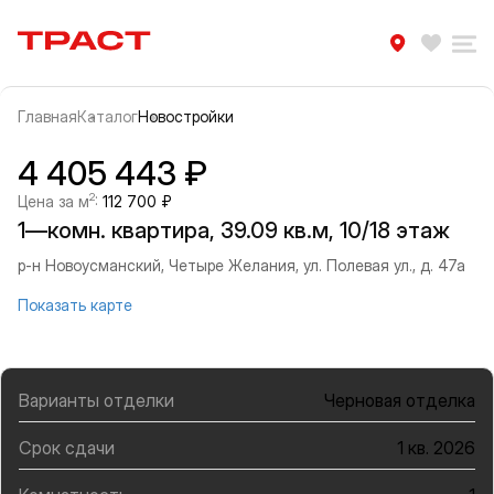
Траст | Служба недвижимости
Избра
Ра
Главная
Каталог
Новостройки
Прокрутить влево
Прок
Информация об объекте
Галерея
4 405 443 ₽
2
Цена за м
:
112 700 ₽
1—комн. квартира, 39.09 кв.м, 10/18 этаж
р-н Новоусманский, Четыре Желания, ул. Полевая ул., д. 47а
Показать карте
Варианты отделки
Черновая отделка
Срок сдачи
1 кв. 2026