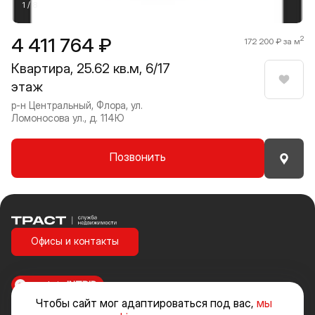
1 / 8
4 411 764 ₽
2
172 200 ₽ за м
Квартира, 25.62 кв.м, 6/17
этаж
Нрави
р-н Центральный, Флора, ул.
Ломоносова ул., д. 114Ю
Позвонить
Траст | Служба недвижимости
Офисы и контакты
made in
INTRID
Чтобы сайт мог адаптироваться под вас,
мы
Стоимость объектов недвижимости и иных товаров и услуг, не