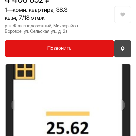
1—комн. квартира, 38.3
кв.м, 7/18 этаж
Нрави
р-н Железнодорожный, Микрорайон
Боровое, ул. Сельская ул., д. 2з
Позвонить
Прокрутить влево
Прокру