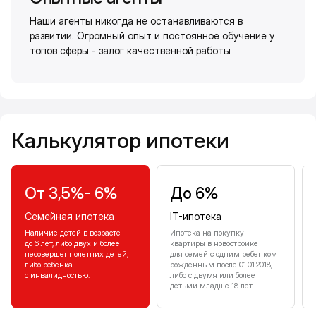
Наши агенты никогда не останавливаются в
развитии. Огромный опыт и постоянное обучение у
топов сферы - залог качественной работы
Калькулятор ипотеки
Калькулятор ипотеки
От 3,5%- 6%
До 6%
Семейная ипотека
IT-ипотека
Наличие детей в возрасте
Ипотека на покупку
до 6 лет, либо двух и более
квартиры в новостройке
несовершеннолетних детей,
для семей с одним ребенком
либо ребенка
рожденным после 01.01.2018,
с инвалидностью.
либо с двумя или более
детьми младше 18 лет