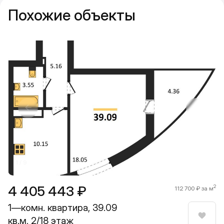
Похожие объекты
Прокрутить влево
Прокру
1 / 9
4 405 443 ₽
2
112 700 ₽ за м
1—комн. квартира, 39.09
кв.м, 2/18 этаж
Нрави