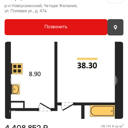
р-н Новоусманский, Четыре Желания,
ул. Полевая ул., д. 47а
Позвонить
Прокрутить влево
Прокру
1 / 7
4 408 852 ₽
2
115 114 ₽ за м