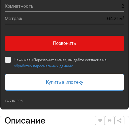
Комнатность
2
Метраж
2
64.31 м
Позвонить
Нажимая «Перезвоните мне», вы даёте согласие на
обработку персональных данных
Купить в ипотеку
ID:
7101098
Описание
Подробная информация
Нравится
Распеча