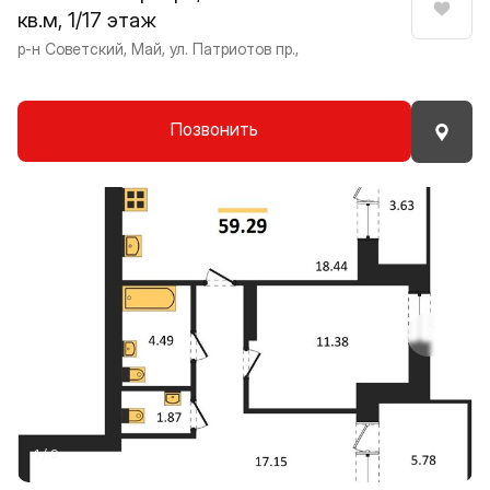
кв.м, 1/17 этаж
Нрави
р-н Советский, Май, ул. Патриотов пр.,
Позвонить
Прокрутить влево
Прокру
1 / 9