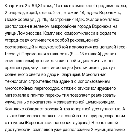
Квартира: 2 к 64,31 кв.м., 11 этаж в комплексе Городские сады,
2 очередь, корп.1, сдача: 2кв. , этажей: 18, адрес Воронеж г.,
Ломоносова ул., д. 116, Застройщик: ВДК. Жилой комплекс
расположен в зеленом микрорайоне города Воронежа на
улице Ломоносова. Комплекс комфорт-класса в формате
«город-сад» отличается особой рекреационной
составляющей и «дружелюбной к экологии» концепцией (eco-
friendly). Переменная этажность (5 — 18 этажей) делает
комплекс комфортным для жителей и динамичным по
архитектуре, улучшает инсоляцию (увеличивает доступ
солнечного света во двор и квартиры). Монолитная
технология строительства здания с использованием
многослойных перегородок, стяжек, звукоизолирующего
материала в плитах перекрытия позволяет реализовать
улучшенные показатели межквартирной шумоизоляции.
Комплекс обладает хорошей транспортной доступностью. А
также близко расположен к лесной зоне с природоохранным
статусом (Воронежская нагорная дубрава). В зоне пешей
доступности комплекса уже расположены 2 муниципальных