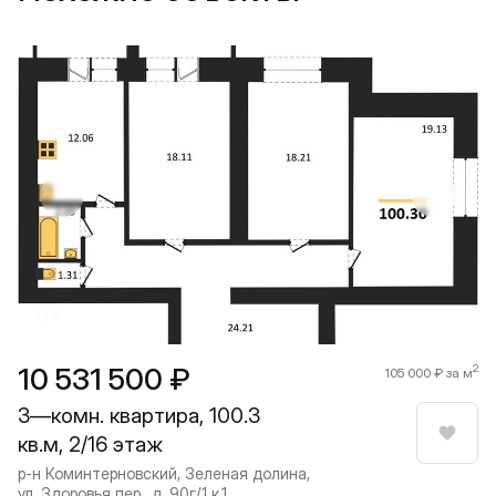
Прокрутить влево
Прокру
1 / 8
10 531 500 ₽
2
105 000 ₽ за м
3—комн. квартира, 100.3
кв.м, 2/16 этаж
Нрави
р-н Коминтерновский, Зеленая долина,
ул. Здоровья пер., д. 90г/1 к.1