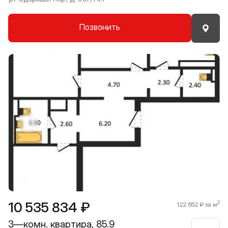
Позвонить
Прокрутить влево
Прокру
1 / 8
10 535 834 ₽
2
122 652 ₽ за м
3—комн. квартира, 85.9