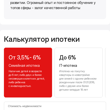
развитии. Огромный опыт и постоянное обучение у
топов сферы - залог качественной работы
Калькулятор ипотеки
Калькулятор ипотеки
От 3,5%- 6%
До 6%
Семейная ипотека
IT-ипотека
Наличие детей в возрасте
Ипотека на покупку
до 6 лет, либо двух и более
квартиры в новостройке
несовершеннолетних детей,
для семей с одним ребенком
либо ребенка
рожденным после 01.01.2018,
с инвалидностью.
либо с двумя или более
детьми младше 18 лет
Стоимость недвижимости