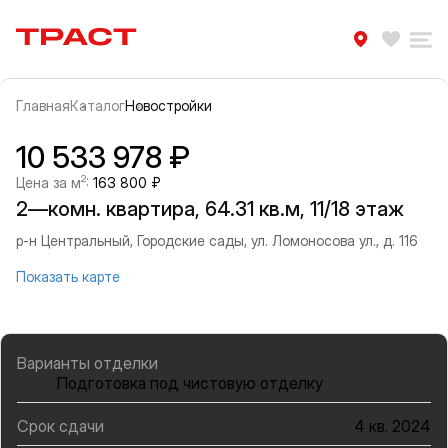
Траст | Служба недвижимости
Избра
Ра
Главная
Каталог
Новостройки
Прокрутить влево
Прок
Информация об объекте
Галерея
10 533 978 ₽
2
Цена за м
:
163 800 ₽
2—комн. квартира, 64.31 кв.м, 11/18 этаж
р-н Центральный, Городские сады, ул. Ломоносова ул., д. 116
Показать карте
Варианты отделки
Подготовка под чистовую отделку
Срок сдачи
4 кв. 2024