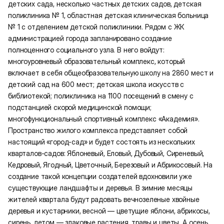
детских сада, несколько частных детских садов, детская
поликлиника № 1, областная детская клиническая больница
№ 1 с отделением детской поликлиники. Рядом с ЖК
администрацией города запланировано создание
полноценного социального узла. В него войдут:
многоуровневый образовательный комплекс, который
включает в себя общеобразовательную школу на 2860 мест и
детский сад на 600 мест; детская школа искусств с
библиотекой; поликлиника на 1100 посещений в смену с
подстанцией скорой медицинской помощи;
многофункциональный спортивный комплекс «Академия».
Пространство жилого комплекса представляет собой
настоящий «город-сад» и будет состоять из нескольких
кварталов-садов: Яблоневый, Еловый, Дубовый, Сиреневый,
Кедровый, Ягодный, Цветочный, Березовый и Абрикосовый. На
создание такой концепции создателей вдохновили уже
существующие ландшафты и деревья. В зимние месяцы
жителей квартала будут радовать вечнозеленые хвойные
деревья и кустарники, весной — цветущие яблони, абрикосы,
сирень, летом — злаковые растения, травы и цветы. А осень