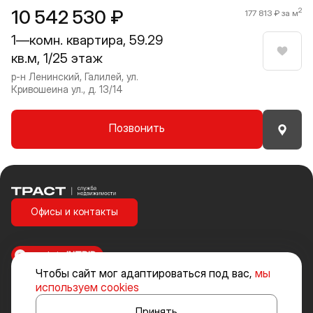
10 542 530 ₽
2
177 813 ₽ за м
1—комн. квартира, 59.29
кв.м, 1/25 этаж
Нрави
р-н Ленинский, Галилей, ул.
Кривошеина ул., д. 13/14
Позвонить
Траст | Служба недвижимости
Офисы и контакты
made in
INTRID
Чтобы сайт мог адаптироваться под вас,
мы
Стоимость объектов недвижимости и иных товаров и услуг, не
используем cookies
включенных в «Прайс-лист» носит исключительно информационный
характер и ни при каких условиях не является публичной офертой,
Принять