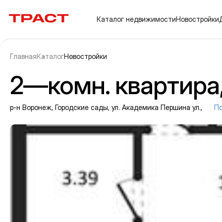
Траст | Служба недвижимости
Каталог
недвижимости
Новостройки
Главная
Каталог
Новостройки
2—комн. квартира, 
р-н Воронеж, Городские сады, ул. Академика Першина ул.,
По
Информация об объекте
Галерея