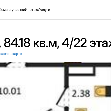
Дома и участки
Ипотека
Услуги
84.18 кв.м, 4/22 эт
казать карте