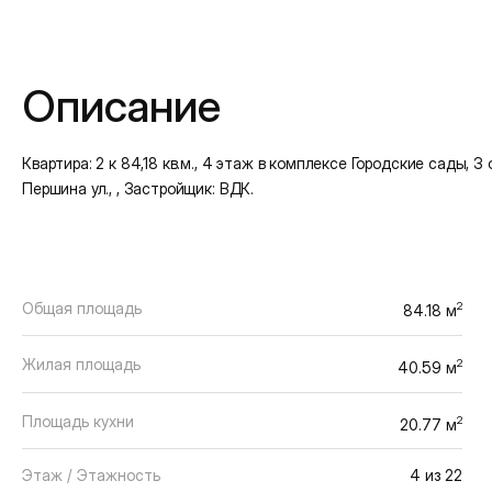
Подробная информация
Описание
Квартира: 2 к 84,18 кв.м., 4 этаж в комплексе Городские сады, 3 
Першина ул., , Застройщик: ВДК.
Общая площадь
2
84.18 м
Жилая площадь
2
40.59 м
Площадь кухни
2
20.77 м
Этаж / Этажность
4 из 22