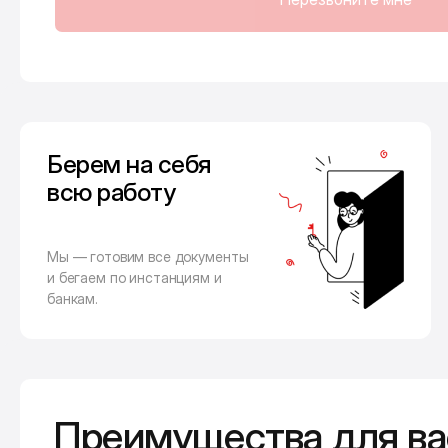
Берем на себя
всю работу
Мы — готовим все документы
и бегаем по инстанциям и
банкам.
Преимущества для ва