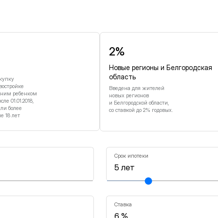
и
2%
Новые регионы и Белгородская
область
купку
востройке
Введена для жителей
дним ребенком
новых регионов
е 01.01.2018,
и Белгородской области,
или более
со ставкой до 2% годовых.
 18 лет
Срок ипотеки
Ставка