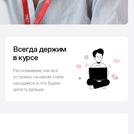
Всегда держим
в курсе
Рассказываем, как все
устроено, на каком этапе
находимся и что будем
делать дальше.