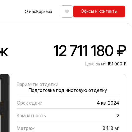
Офисы и контакты
О нас
Карьера
Избранное
аж
12 711 180 ₽
2
Цена за м
:
151 000 ₽
Варианты отделки
Подготовка под чистовую отделку
Срок сдачи
4 кв. 2024
Комнатность
2
Метраж
2
84.18 м