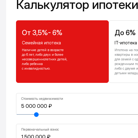
Калькулятор ипотек
От 3,5%- 6%
До 6%
Семейная ипотека
IT-ипотека
Наличие детей в возрасте
Ипотека на по
до 6 лет, либо двух и более
квартиры в но
несовершеннолетних детей,
для семей с о
либо ребенка
рожденным посл
с инвалидностью.
либо с двумя 
детьми младше
Стоимость недвижимости
Первоначальный взнос