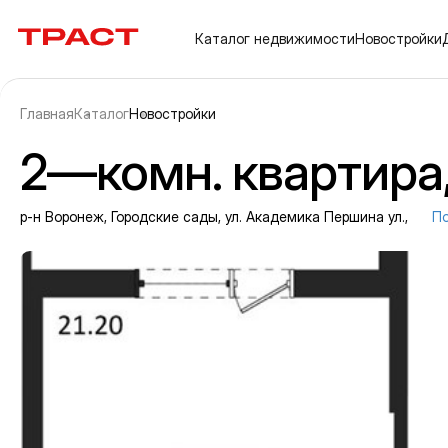
Траст | Служба недвижимости
Каталог
недвижимости
Новостройки
Главная
Каталог
Новостройки
2—комн. квартира, 
р-н Воронеж, Городские сады, ул. Академика Першина ул.,
По
Информация об объекте
Галерея