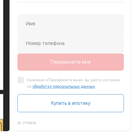
Имя
крутить вправо
Номер телефона
Перезвоните мне
Нажимая «Перезвоните мне», вы даёте согласие
на
обработку персональных данных
Купить в ипотеку
ID:
7114819