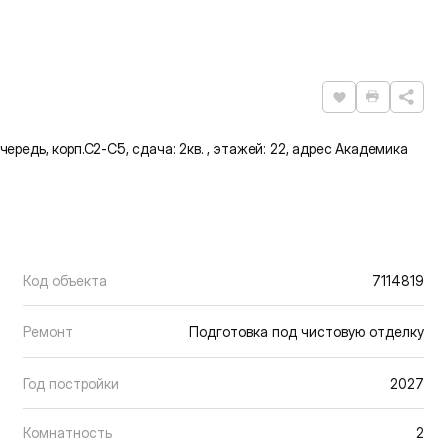
Нравится
Распечат
очередь, корп.С2-С5, сдача: 2кв. , этажей: 22, адрес Академика
Код объекта
7114819
Ремонт
Подготовка под чистовую отделку
Год постройки
2027
Комнатность
2