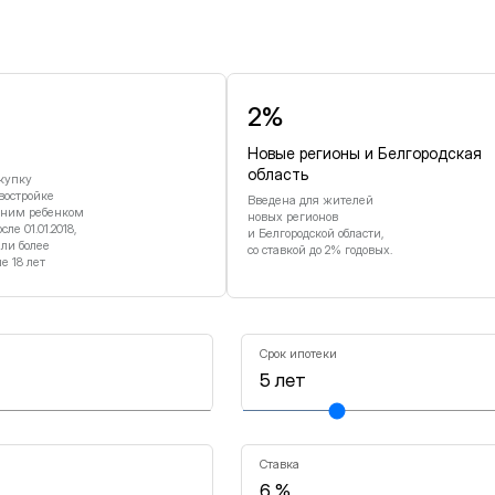
и
2%
Новые регионы и Белгородская
область
купку
востройке
Введена для жителей
дним ребенком
новых регионов
е 01.01.2018,
и Белгородской области,
или более
со ставкой до 2% годовых.
 18 лет
Срок ипотеки
Ставка