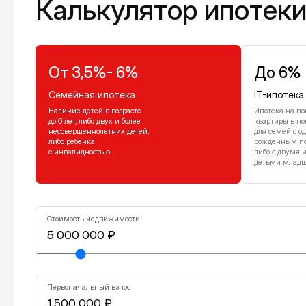
Калькулятор ипотек
От 3,5%- 6%
До 6%
Семейная ипотека
IT-ипотека
Наличие детей в возрасте
Ипотека на по
до 6 лет, либо двух и более
квартиры в но
несовершеннолетних детей,
для семей с о
либо ребенка
рожденным посл
с инвалидностью.
либо с двумя 
детьми младше
Стоимость недвижимости
Первоначальный взнос