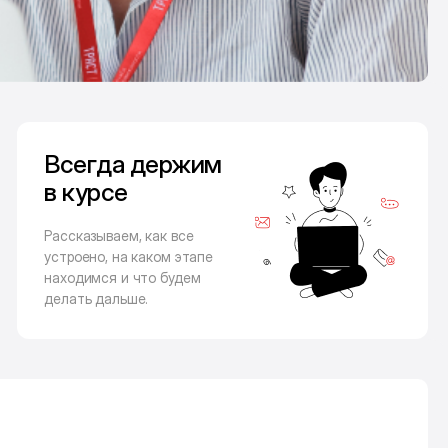
Всегда держим
в курсе
Рассказываем, как все
устроено, на каком этапе
находимся и что будем
делать дальше.