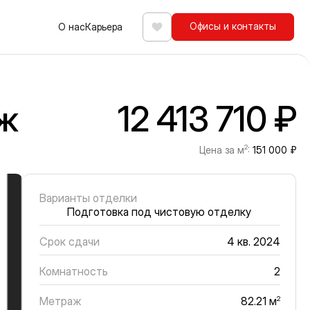
Офисы и контакты
О нас
Карьера
Избранное
аж
12 413 710 ₽
2
Цена за м
:
151 000 ₽
Варианты отделки
Подготовка под чистовую отделку
Срок сдачи
4 кв. 2024
Комнатность
2
Метраж
2
82.21 м