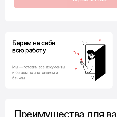
Берем на себя
всю работу
Мы — готовим все документы
и бегаем по инстанциям и
банкам.
Преимущества для ва