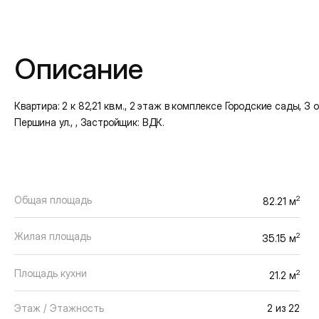
Подробная информация
Описание
Квартира: 2 к 82,21 кв.м., 2 этаж в комплексе Городские сады, 3 
Першина ул., , Застройщик: ВДК.
Общая площадь
2
82.21 м
Жилая площадь
2
35.15 м
Площадь кухни
2
21.2 м
Этаж / Этажность
2 из 22