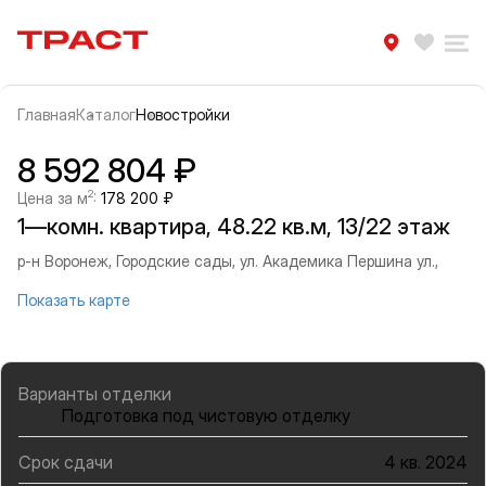
Траст | Служба недвижимости
Избра
Ра
Главная
Каталог
Новостройки
Прокрутить влево
Прок
Информация об объекте
Галерея
8 592 804 ₽
2
Цена за м
:
178 200 ₽
1—комн. квартира, 48.22 кв.м, 13/22 этаж
р-н Воронеж, Городские сады, ул. Академика Першина ул.,
Показать карте
Варианты отделки
Подготовка под чистовую отделку
Срок сдачи
4 кв. 2024