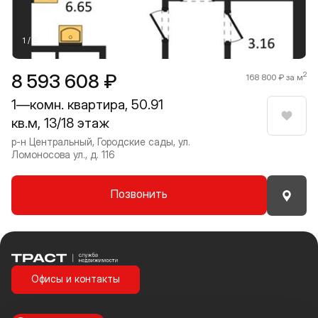
1 / 8
8 593 608 ₽
2
168 800 ₽ за м
1—комн. квартира, 50.91
кв.м, 13/18 этаж
Нрави
р-н Центральный, Городские сады, ул.
Ломоносова ул., д. 116
Позвонить
Траст | Служба недвижимости
Офисы и контакты