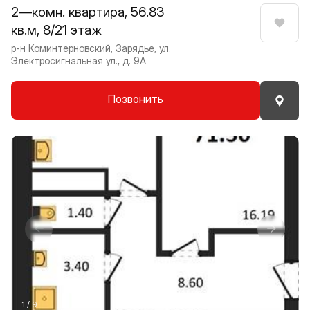
2—комн. квартира, 56.83
кв.м, 8/21 этаж
Нрави
р-н Коминтерновский, Зарядье, ул.
Электросигнальная ул., д. 9А
Позвонить
Прокрутить влево
Прокру
1 / 9