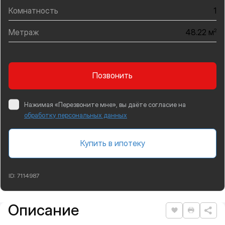
Комнатность
1
Метраж
2
48.22 м
Позвонить
Нажимая «Перезвоните мне», вы даёте согласие на
обработку персональных данных
Купить в ипотеку
ID:
7114987
Описание
Подробная информация
Нравится
Распеча