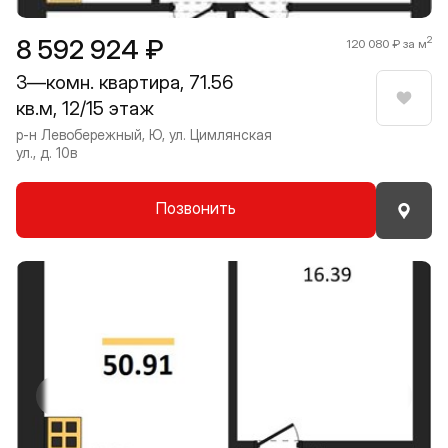
8 592 924 ₽
2
120 080 ₽ за м
3—комн. квартира, 71.56
кв.м, 12/15 этаж
Нрави
р-н Левобережный, Ю, ул. Цимлянская
ул., д. 10в
Позвонить
Прокрутить влево
Прокру