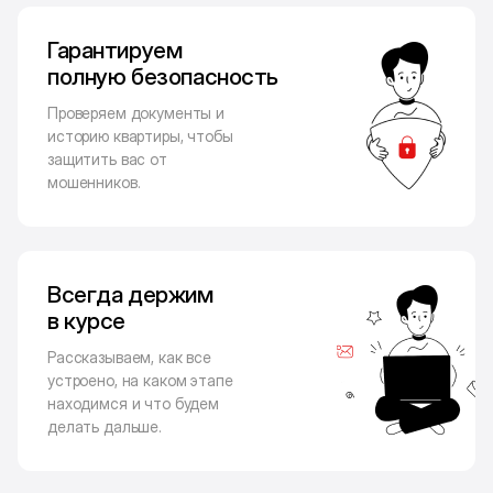
Гарантируем
полную безопасность
Проверяем документы и
историю квартиры, чтобы
защитить вас от
мошенников.
Всегда держим
в курсе
Рассказываем, как все
устроено, на каком этапе
находимся и что будем
делать дальше.