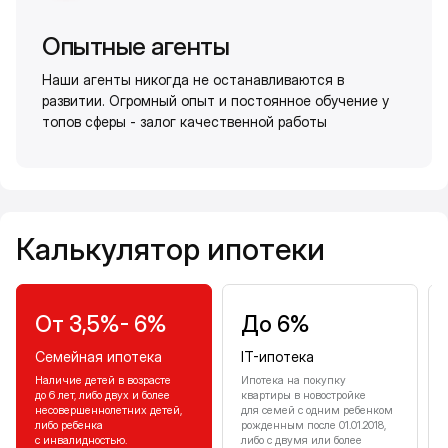
Опытные агенты
Наши агенты никогда не останавливаются в
развитии. Огромный опыт и постоянное обучение у
топов сферы - залог качественной работы
Калькулятор ипотеки
Калькулятор ипотеки
От 3,5%- 6%
До 6%
Семейная ипотека
IT-ипотека
Наличие детей в возрасте
Ипотека на покупку
до 6 лет, либо двух и более
квартиры в новостройке
несовершеннолетних детей,
для семей с одним ребенком
либо ребенка
рожденным после 01.01.2018,
с инвалидностью.
либо с двумя или более