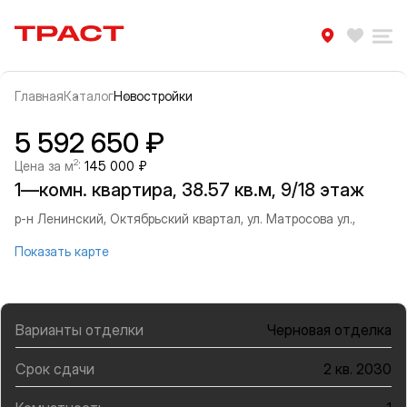
Траст | Служба недвижимости
Избра
Ра
Главная
Каталог
Новостройки
Прокрутить влево
Прок
Информация об объекте
Галерея
5 592 650 ₽
2
Цена за м
:
145 000 ₽
1—комн. квартира, 38.57 кв.м, 9/18 этаж
р-н Ленинский, Октябрьский квартал, ул. Матросова ул.,
Показать карте
Варианты отделки
Черновая отделка
Срок сдачи
2 кв. 2030