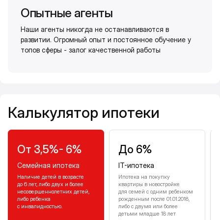
Опытные агенты
Наши агенты никогда не останавливаются в
развитии. Огромный опыт и постоянное обучение у
топов сферы - залог качественной работы
Калькулятор ипотеки
Калькулятор ипотеки
От 3,5%- 6%
До 6%
Семейная ипотека
IT-ипотека
Наличие детей в возрасте
Ипотека на покупку
до 6 лет, либо двух и более
квартиры в новостройке
несовершеннолетних детей,
для семей с одним ребенком
либо ребенка
рожденным после 01.01.2018,
с инвалидностью.
либо с двумя или более
детьми младше 18 лет