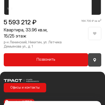
1 / 8
5 593 212 ₽
2
164 700 ₽ за м
Квартира, 33.96 кв.м,
15/25 этаж
Нрави
р-н Ленинский, Никитин, ул. Летчика
Демьянова ул., д. 1
Позвонить
Траст | Служба недвижимости
Офисы и контакты
made in
INTRID