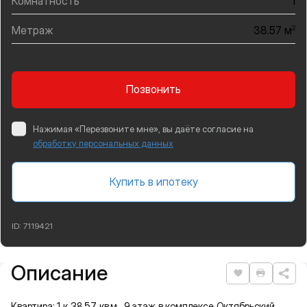
Комнатность
1
Метраж
2
38.57 м
Позвонить
Нажимая «Перезвоните мне», вы даёте согласие на
обработку персональных данных
Купить в ипотеку
ID:
7119421
Описание
Подробная информация
Нравится
Распеча
Квартира: 1 к 38,57 кв.м., 9 этаж в комплексе Октябрьский