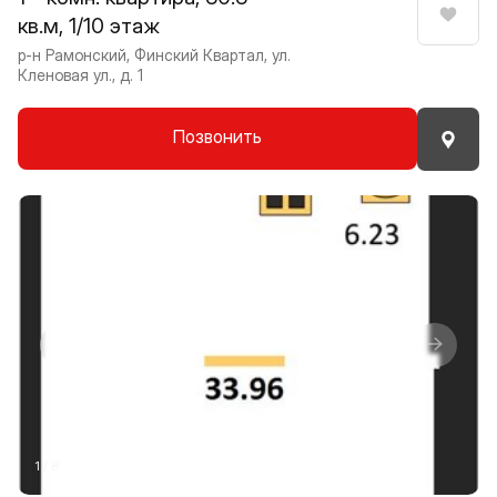
кв.м, 1/10 этаж
Нрави
р-н Рамонский, Финский Квартал, ул.
Кленовая ул., д. 1
Позвонить
Прокрутить влево
Прокру
1 / 8