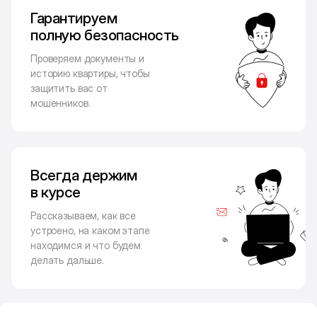
Гарантируем
полную безопасность
Проверяем документы и
историю квартиры, чтобы
защитить вас от
мошенников.
Всегда держим
в курсе
Рассказываем, как все
устроено, на каком этапе
находимся и что будем
делать дальше.