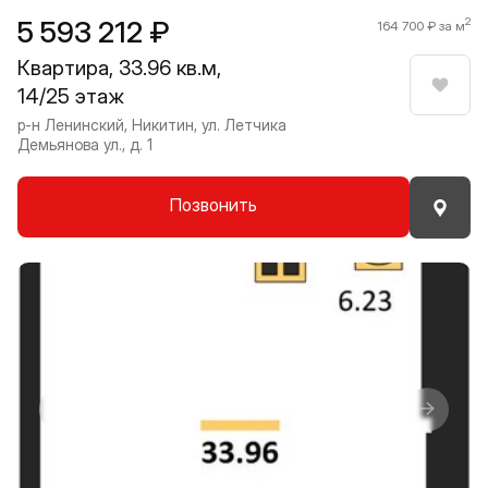
5 593 212 ₽
2
164 700 ₽ за м
Квартира, 33.96 кв.м,
14/25 этаж
Нрави
р-н Ленинский, Никитин, ул. Летчика
Демьянова ул., д. 1
Позвонить
Прокрутить влево
Прокру