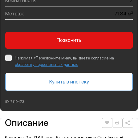
Комнатность
2
Метраж
2
71.84 м
Позвонить
Нажимая «Перезвоните мне», вы даёте согласие на
обработку персональных данных
Купить в ипотеку
ID:
7119473
Описание
Подробная информация
Нравится
Распеча
Квартира: 2 к 71,84 кв.м., 6 этаж в комплексе Октябрьский