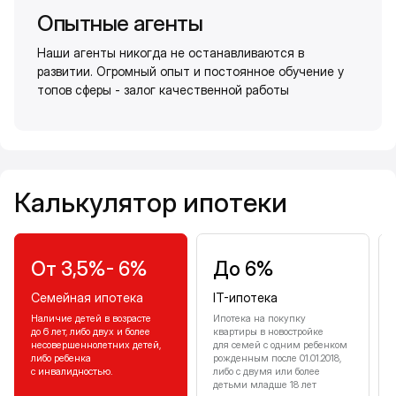
Опытные агенты
Наши агенты никогда не останавливаются в
развитии. Огромный опыт и постоянное обучение у
топов сферы - залог качественной работы
Калькулятор ипотеки
Калькулятор ипотеки
От 3,5%- 6%
До 6%
Семейная ипотека
IT-ипотека
Наличие детей в возрасте
Ипотека на покупку
до 6 лет, либо двух и более
квартиры в новостройке
несовершеннолетних детей,
для семей с одним ребенком
либо ребенка
рожденным после 01.01.2018,
с инвалидностью.
либо с двумя или более
детьми младше 18 лет