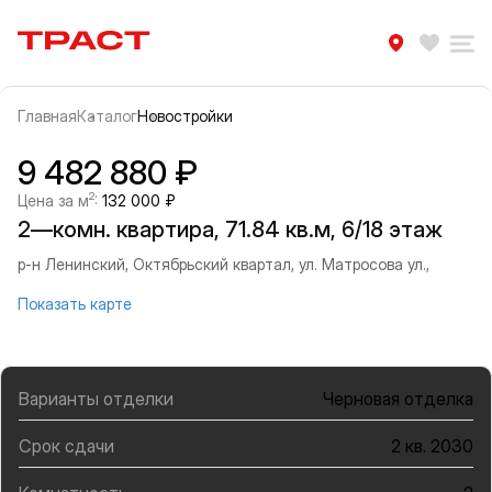
Траст | Служба недвижимости
Избра
Ра
Главная
Каталог
Новостройки
Прокрутить влево
Прок
Информация об объекте
Галерея
9 482 880 ₽
2
Цена за м
:
132 000 ₽
2—комн. квартира, 71.84 кв.м, 6/18 этаж
р-н Ленинский, Октябрьский квартал, ул. Матросова ул.,
Показать карте
Варианты отделки
Черновая отделка
Срок сдачи
2 кв. 2030