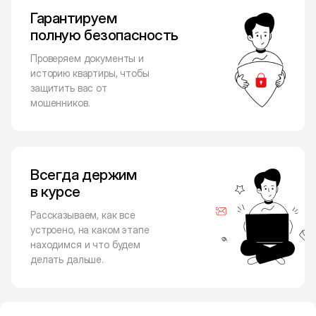
Гарантируем
полную безопасность
Проверяем документы и
историю квартиры, чтобы
защитить вас от
мошенников.
Всегда держим
в курсе
Рассказываем, как все
устроено, на каком этапе
находимся и что будем
делать дальше.