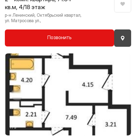
кв.м, 4/18 этаж
Нрави
р-н Ленинский, Октябрьский квартал,
ул. Матросова ул.,
Позвонить
Прокрутить влево
Прокру
1 / 9