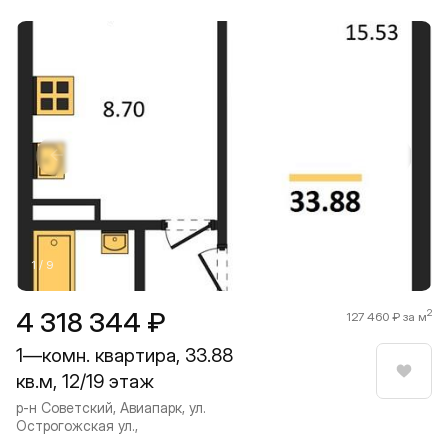
Прокрутить влево
Прокру
1 / 9
4 318 344 ₽
2
127 460 ₽ за м
1—комн. квартира, 33.88
кв.м, 12/19 этаж
Нрави
р-н Советский, Авиапарк, ул.
Острогожская ул.,