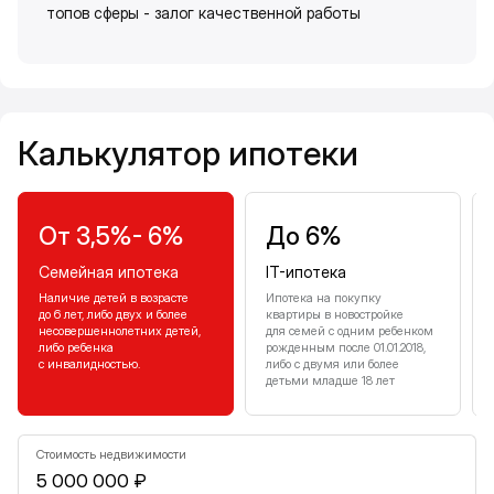
топов сферы - залог качественной работы
Калькулятор ипотеки
Калькулятор ипотеки
От 3,5%- 6%
До 6%
Семейная ипотека
IT-ипотека
Наличие детей в возрасте
Ипотека на покупку
до 6 лет, либо двух и более
квартиры в новостройке
несовершеннолетних детей,
для семей с одним ребенком
либо ребенка
рожденным после 01.01.2018,
с инвалидностью.
либо с двумя или более
детьми младше 18 лет
Стоимость недвижимости