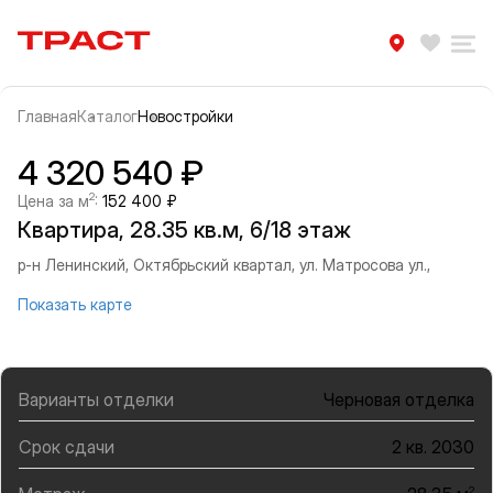
Траст | Служба недвижимости
Избра
Ра
Главная
Каталог
Новостройки
Прокрутить влево
Прок
Информация об объекте
Галерея
4 320 540 ₽
2
Цена за м
:
152 400 ₽
Квартира, 28.35 кв.м, 6/18 этаж
р-н Ленинский, Октябрьский квартал, ул. Матросова ул.,
Показать карте
Варианты отделки
Черновая отделка
Срок сдачи
2 кв. 2030
2