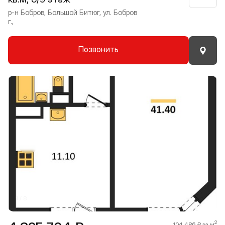
р-н Бобров, Большой Битюг, ул. Бобров
г.,
Позвонить
Прокрутить влево
Прокру
1 / 8
2
104 486 ₽ за м