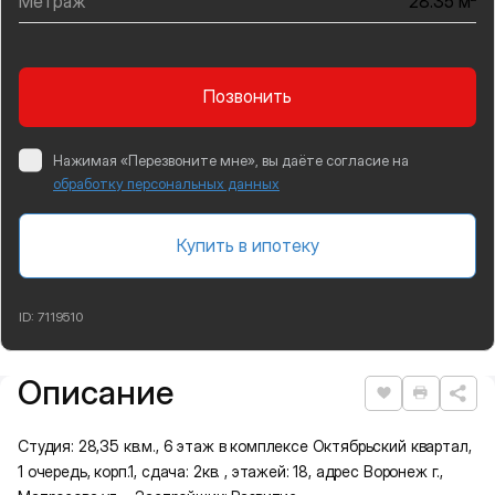
Метраж
28.35 м
Позвонить
Нажимая «Перезвоните мне», вы даёте согласие на
обработку персональных данных
Купить в ипотеку
ID:
7119510
Описание
Подробная информация
Нравится
Распеча
Студия: 28,35 кв.м., 6 этаж в комплексе Октябрьский квартал,
1 очередь, корп.1, сдача: 2кв. , этажей: 18, адрес Воронеж г.,