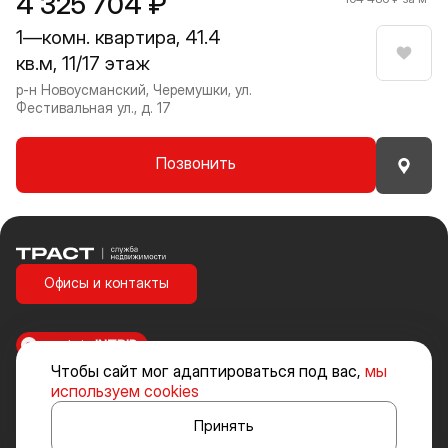
4 325 704 ₽
1—комн. квартира, 41.4
кв.м, 11/17 этаж
Нрави
р-н Новоусманский, Черемушки, ул.
Фестивальная ул., д. 17
Позвонить
Траст | Служба недвижимости
Офисы и контакты
made in
INTRID
Чтобы сайт мог адаптироваться под вас,
мы
Стоимость объектов недвижимости и иных товаров и услуг, не
используем cookies
включенных в «Прайс-лист» носит исключительно информационный
характер и ни при каких условиях не является публичной офертой,
Принять
определяемой положениями ст. 437 ч. 2 Гражданского кодекса
Российской Федерации.