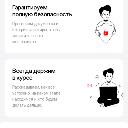
Гарантируем
полную безопасность
Проверяем документы и
историю квартиры, чтобы
защитить вас от
мошенников.
Всегда держим
в курсе
Рассказываем, как все
устроено, на каком этапе
находимся и что будем
делать дальше.