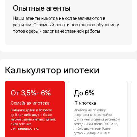
Опытные агенты
Наши агенты никогда не останавливаются в
развитии. Огромный опыт и постоянное обучение у
топов сферы - залог качественной работы
Калькулятор ипотеки
Калькулятор ипотеки
От 3,5%- 6%
До 6%
Семейная ипотека
IT-ипотека
Наличие детей в возрасте
Ипотека на покупку
до 6 лет, либо двух и более
квартиры в новостройке
несовершеннолетних детей,
для семей с одним ребенком
либо ребенка
рожденным после 01.01.2018,
с инвалидностью.
либо с двумя или более
детьми младше 18 лет