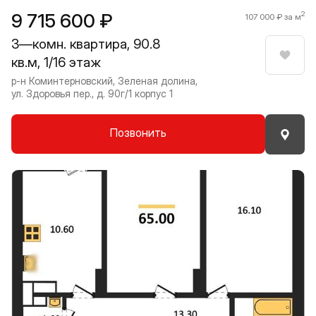
9 715 600 ₽
2
107 000 ₽ за м
3—комн. квартира, 90.8
кв.м, 1/16 этаж
Нрави
р-н Коминтерновский, Зеленая долина,
ул. Здоровья пер., д. 90г/1 корпус 1
Позвонить
Прокрутить влево
Прокру