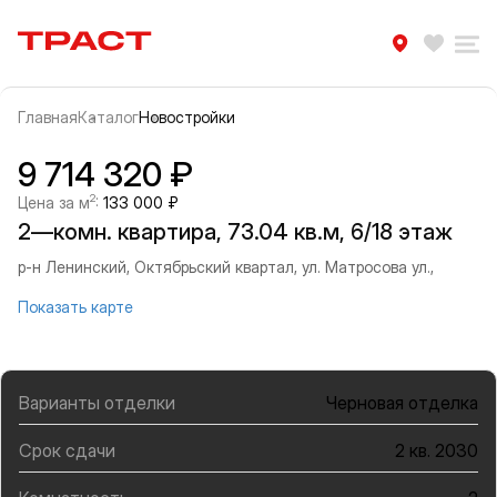
Траст | Служба недвижимости
Избра
Ра
Главная
Каталог
Новостройки
Прокрутить влево
Прок
Информация об объекте
Галерея
9 714 320 ₽
2
Цена за м
:
133 000 ₽
2—комн. квартира, 73.04 кв.м, 6/18 этаж
р-н Ленинский, Октябрьский квартал, ул. Матросова ул.,
Показать карте
Варианты отделки
Черновая отделка
Срок сдачи
2 кв. 2030