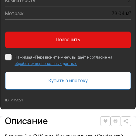
Комнатность
2
Метраж
2
73.04 м
Позвонить
Нажимая «Перезвоните мне», вы даёте согласие на
обработку персональных данных
Купить в ипотеку
ID:
7119521
Описание
Подробная информация
Нравится
Распеча
Квартира: 2 к 73,04 кв.м., 6 этаж в комплексе Октябрьский