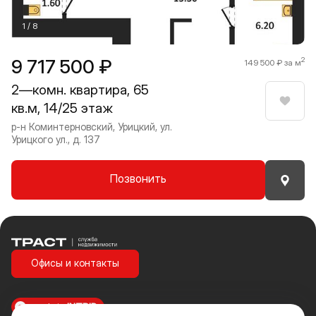
1 / 8
9 717 500 ₽
2
149 500 ₽ за м
2—комн. квартира, 65
кв.м, 14/25 этаж
Нрави
р-н Коминтерновский, Урицкий, ул.
Урицкого ул., д. 137
Позвонить
Траст | Служба недвижимости
Офисы и контакты
made in
INTRID