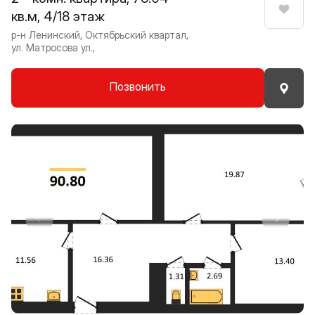
кв.м, 4/18 этаж
Нрави
р-н Ленинский, Октябрьский квартал,
ул. Матросова ул.,
Позвонить
Прокрутить влево
Прокру
1 / 8