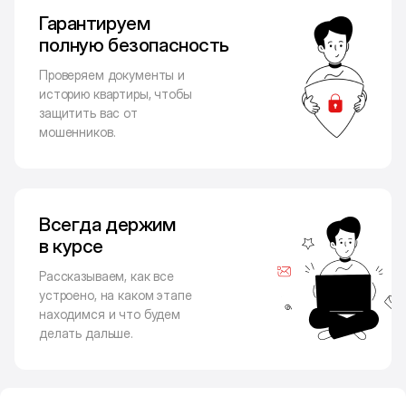
Гарантируем
полную безопасность
Проверяем документы и
историю квартиры, чтобы
защитить вас от
мошенников.
Всегда держим
в курсе
Рассказываем, как все
устроено, на каком этапе
находимся и что будем
делать дальше.