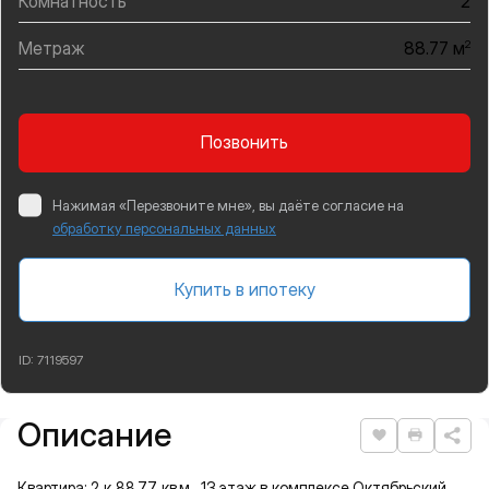
Комнатность
2
Метраж
2
88.77 м
Позвонить
Нажимая «Перезвоните мне», вы даёте согласие на
обработку персональных данных
Купить в ипотеку
ID:
7119597
Описание
Подробная информация
Нравится
Распеча
Квартира: 2 к 88,77 кв.м., 13 этаж в комплексе Октябрьский