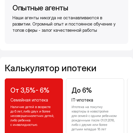
Опытные агенты
Наши агенты никогда не останавливаются в
развитии. Огромный опыт и постоянное обучение у
топов сферы - залог качественной работы
Калькулятор ипотеки
Калькулятор ипотеки
От 3,5%- 6%
До 6%
Семейная ипотека
IT-ипотека
Наличие детей в возрасте
Ипотека на покупку
до 6 лет, либо двух и более
квартиры в новостройке
несовершеннолетних детей,
для семей с одним ребенком
либо ребенка
рожденным после 01.01.2018,
с инвалидностью.
либо с двумя или более
детьми младше 18 лет