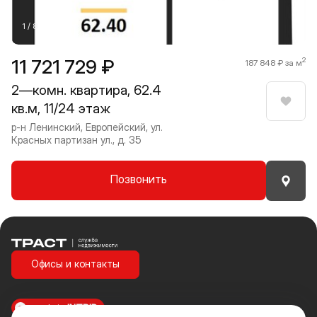
1 / 8
11 721 729 ₽
2
187 848 ₽ за м
2—комн. квартира, 62.4
кв.м, 11/24 этаж
Нрави
р-н Ленинский, Европейский, ул.
Красных партизан ул., д. 35
Позвонить
Траст | Служба недвижимости
Офисы и контакты
made in
INTRID