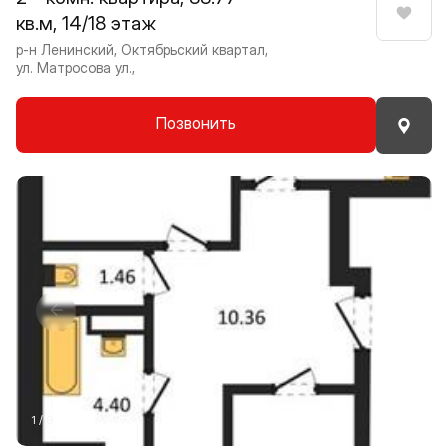
кв.м, 14/18 этаж
Нрави
р-н Ленинский, Октябрьский квартал,
ул. Матросова ул.,
Позвонить
Прокрутить влево
Прокру
1 / 9