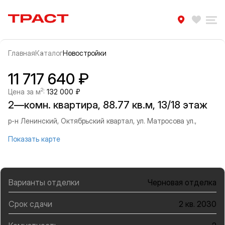
Траст | Служба недвижимости
Избра
Ра
Главная
Каталог
Новостройки
Прокрутить влево
Прок
Информация об объекте
Галерея
11 717 640 ₽
2
Цена за м
:
132 000 ₽
2—комн. квартира, 88.77 кв.м, 13/18 этаж
р-н Ленинский, Октябрьский квартал, ул. Матросова ул.,
Показать карте
Варианты отделки
Черновая отделка
Срок сдачи
2 кв. 2030