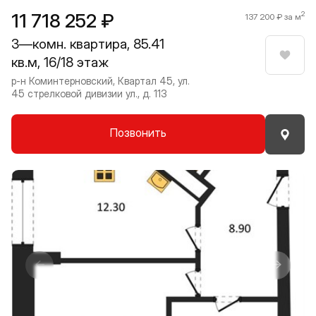
11 718 252 ₽
2
137 200 ₽ за м
3—комн. квартира, 85.41
кв.м, 16/18 этаж
Нрави
р-н Коминтерновский, Квартал 45, ул.
45 стрелковой дивизии ул., д. 113
Позвонить
Прокрутить влево
Прокру