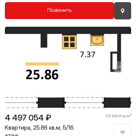
Позвонить
Прокрутить влево
Прокру
1 / 9
4 497 054 ₽
2
173 900 ₽ за м
Квартира, 25.86 кв.м, 5/16
этаж
Нрави