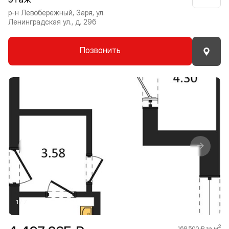
р-н Левобережный, Заря, ул.
Ленинградская ул., д. 29б
Позвонить
Прокрутить влево
Прокру
1 / 7
2
168 500 ₽ за м