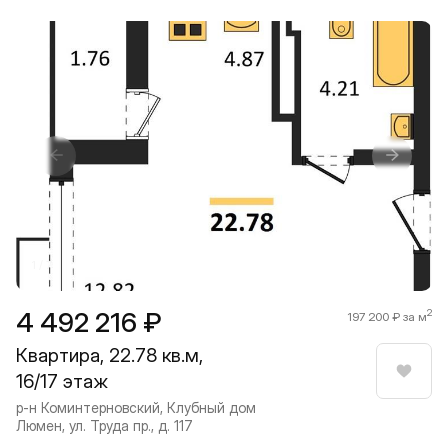
Прокрутить влево
Прокру
1 / 7
4 492 216 ₽
2
197 200 ₽ за м
Квартира, 22.78 кв.м,
16/17 этаж
Нрави
р-н Коминтерновский, Клубный дом
Люмен, ул. Труда пр., д. 117