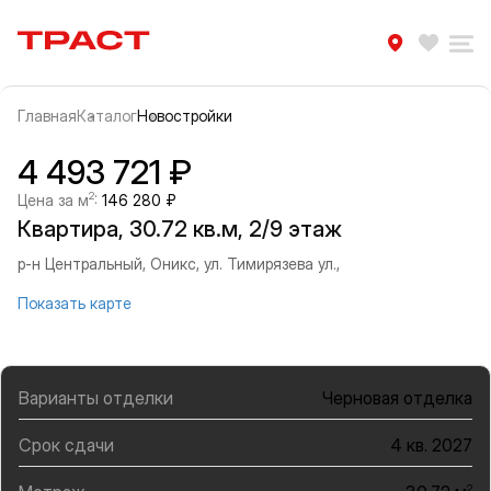
Траст | Служба недвижимости
Избра
Ра
Главная
Каталог
Новостройки
Прокрутить влево
Прок
Информация об объекте
Галерея
4 493 721 ₽
2
Цена за м
:
146 280 ₽
Квартира, 30.72 кв.м, 2/9 этаж
р-н Центральный, Оникс, ул. Тимирязева ул.,
Показать карте
Варианты отделки
Черновая отделка
Срок сдачи
4 кв. 2027
2