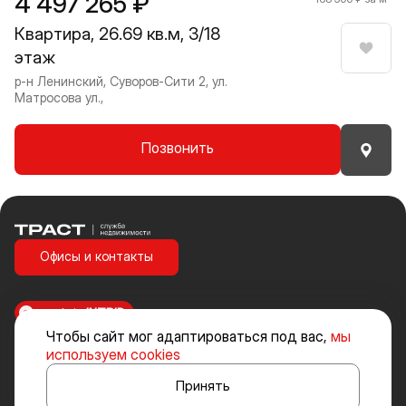
4 497 265 ₽
Квартира, 26.69 кв.м, 3/18
этаж
Нрави
р-н Ленинский, Суворов-Сити 2, ул.
Матросова ул.,
Позвонить
Траст | Служба недвижимости
Офисы и контакты
made in
INTRID
Чтобы сайт мог адаптироваться под вас,
мы
Стоимость объектов недвижимости и иных товаров и услуг, не
используем cookies
включенных в «Прайс-лист» носит исключительно информационный
характер и ни при каких условиях не является публичной офертой,
Принять
определяемой положениями ст. 437 ч. 2 Гражданского кодекса
Российской Федерации.