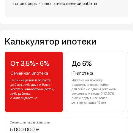
топов сферы - залог качественной работы
Калькулятор ипотеки
Калькулятор ипотеки
От 3,5%- 6%
До 6%
Семейная ипотека
IT-ипотека
Наличие детей в возрасте
Ипотека на покупку
до 6 лет, либо двух и более
квартиры в новостройке
несовершеннолетних детей,
для семей с одним ребенком
либо ребенка
рожденным после 01.01.2018,
с инвалидностью.
либо с двумя или более
детьми младше 18 лет
Стоимость недвижимости