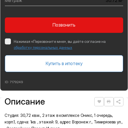
Метраж
30.72 м
Позвонить
Нажимая «Перезвоните мне», вы даёте согласие на
обработку персональных данных
Купить в ипотеку
ID:
7179249
Описание
Подробная информация
Нравится
Распеча
Студия: 30,72 кв.м., 2 этаж в комплексе Оникс, 1 очередь,
корп.1, сдача: 1кв. , этажей: 9, адрес Воронеж г., Тимирязева ул.,