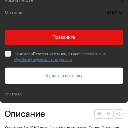
Комнатность
1
Метраж
2
41.62 м
Позвонить
Нажимая «Перезвоните мне», вы даёте согласие на
обработку персональных данных
Купить в ипотеку
ID:
7179358
Описание
Подробная информация
Нравится
Распеча
Квартира: 1 к 41,62 кв.м., 2 этаж в комплексе Оникс, 1 очередь,