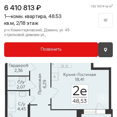
6 410 813 ₽
2
132 100 ₽ за м
1—комн. квартира, 48.53
кв.м, 2/18 этаж
Нрави
р-н Коминтерновский, Домино, ул. 45
стрелковой дивизии ул.,
Позвонить
Прокрутить влево
Прокру