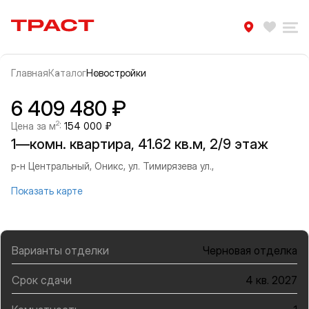
Траст | Служба недвижимости
Избра
Ра
Главная
Каталог
Новостройки
Прокрутить влево
Прок
Информация об объекте
Галерея
6 409 480 ₽
2
Цена за м
:
154 000 ₽
1—комн. квартира, 41.62 кв.м, 2/9 этаж
р-н Центральный, Оникс, ул. Тимирязева ул.,
Показать карте
Варианты отделки
Черновая отделка
Срок сдачи
4 кв. 2027