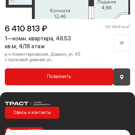
1 / 9
6 410 813 ₽
2
132 100 ₽ за м
1—комн. квартира, 48.53
кв.м, 4/18 этаж
Нрави
р-н Коминтерновский, Домино, ул. 45
стрелковой дивизии ул.,
Позвонить
Траст | Служба недвижимости
Офисы и контакты
made in
INTRID