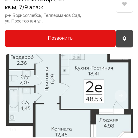
кв.м, 7/9 этаж
Нрави
р-н Борисоглебск, Теллерманов Сад,
ул. Просторная ул.,
Позвонить
Прокрутить влево
Прокру
1 / 9