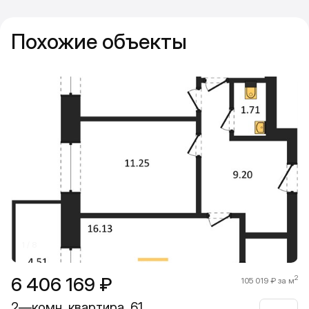
Похожие объекты
Прокрутить влево
Прокру
1 / 8
6 406 169 ₽
2
105 019 ₽ за м
2—комн. квартира, 61