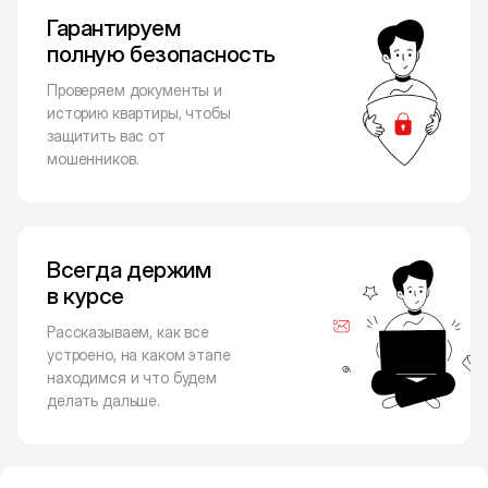
Гарантируем
полную безопасность
Проверяем документы и
историю квартиры, чтобы
защитить вас от
мошенников.
Всегда держим
в курсе
Рассказываем, как все
устроено, на каком этапе
находимся и что будем
делать дальше.