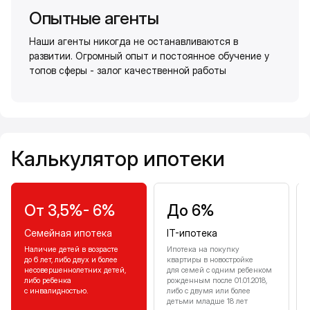
Опытные агенты
Наши агенты никогда не останавливаются в
развитии. Огромный опыт и постоянное обучение у
топов сферы - залог качественной работы
Калькулятор ипотеки
Калькулятор ипотеки
От 3,5%- 6%
До 6%
Семейная ипотека
IT-ипотека
Наличие детей в возрасте
Ипотека на покупку
до 6 лет, либо двух и более
квартиры в новостройке
несовершеннолетних детей,
для семей с одним ребенком
либо ребенка
рожденным после 01.01.2018,
с инвалидностью.
либо с двумя или более
детьми младше 18 лет