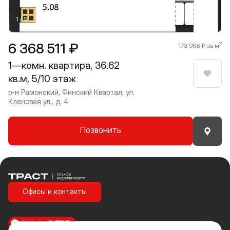
1 / 9
6 368 511 ₽
2
173 908 ₽ за м
1—комн. квартира, 36.62
кв.м, 5/10 этаж
Нрави
р-н Рамонский, Финский Квартал, ул.
Кленовая ул., д. 4
Позвонить
Траст | Служба недвижимости
Офисы и контакты
made in
INTRID