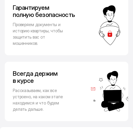
Гарантируем
полную безопасность
Проверяем документы и
историю квартиры, чтобы
защитить вас от
мошенников.
Всегда держим
в курсе
Рассказываем, как все
устроено, на каком этапе
находимся и что будем
делать дальше.