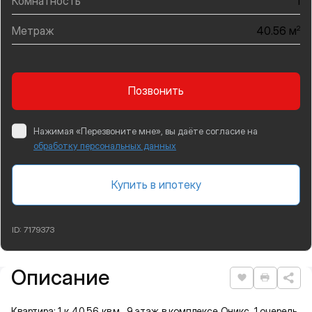
Комнатность
1
Метраж
2
40.56 м
Позвонить
Нажимая «Перезвоните мне», вы даёте согласие на
обработку персональных данных
Купить в ипотеку
ID:
7179373
Описание
Подробная информация
Нравится
Распеча
Квартира: 1 к 40,56 кв.м., 9 этаж в комплексе Оникс, 1 очередь,