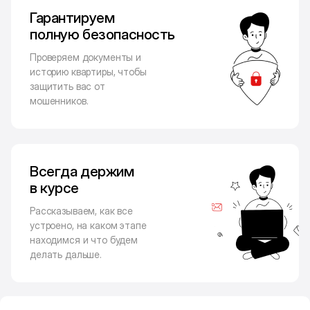
Гарантируем
полную безопасность
Проверяем документы и
историю квартиры, чтобы
защитить вас от
мошенников.
Всегда держим
в курсе
Рассказываем, как все
устроено, на каком этапе
находимся и что будем
делать дальше.