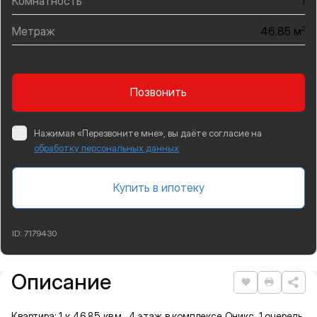
Комнатность
1
Метраж
2
46.85 м
Позвонить
Нажимая «Перезвоните мне», вы даёте согласие на
обработку персональных данных
Купить в ипотеку
ID:
7179430
Описание
Подробная информация
Нравится
Распеча
Квартира: 1 к 46,85 кв.м., 4 этаж в комплексе Оникс, 1 очередь,