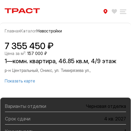
Траст | Служба недвижимости
Избра
Ра
Главная
Каталог
Новостройки
Прокрутить влево
Прок
Информация об объекте
Галерея
7 355 450 ₽
2
Цена за м
:
157 000 ₽
1—комн. квартира, 46.85 кв.м, 4/9 этаж
р-н Центральный, Оникс, ул. Тимирязева ул.,
Показать карте
Варианты отделки
Черновая отделка
Срок сдачи
4 кв. 2027