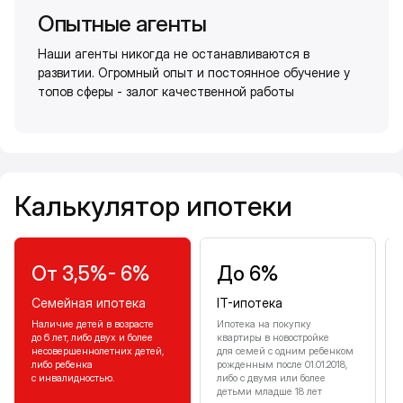
Опытные агенты
Наши агенты никогда не останавливаются в
развитии. Огромный опыт и постоянное обучение у
топов сферы - залог качественной работы
Калькулятор ипотеки
Калькулятор ипотеки
От 3,5%- 6%
До 6%
Семейная ипотека
IT-ипотека
Наличие детей в возрасте
Ипотека на покупку
до 6 лет, либо двух и более
квартиры в новостройке
несовершеннолетних детей,
для семей с одним ребенком
либо ребенка
рожденным после 01.01.2018,
с инвалидностью.
либо с двумя или более
детьми младше 18 лет