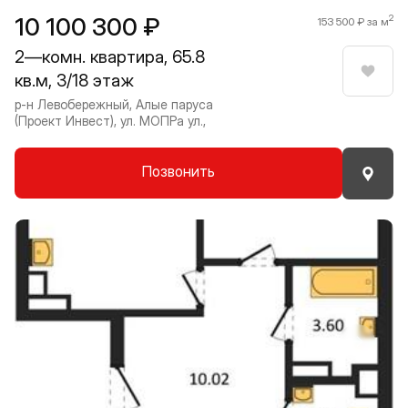
10 100 300 ₽
2
153 500 ₽ за м
2—комн. квартира, 65.8
кв.м, 3/18 этаж
Нрави
р-н Левобережный, Алые паруса
(Проект Инвест), ул. МОПРа ул.,
Позвонить
Прокрутить влево
Прокру