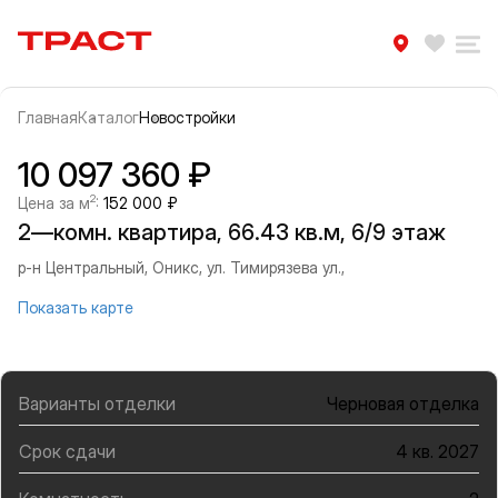
Траст | Служба недвижимости
Избра
Ра
Главная
Каталог
Новостройки
Прокрутить влево
Прок
Информация об объекте
Галерея
10 097 360 ₽
2
Цена за м
:
152 000 ₽
2—комн. квартира, 66.43 кв.м, 6/9 этаж
р-н Центральный, Оникс, ул. Тимирязева ул.,
Показать карте
Варианты отделки
Черновая отделка
Срок сдачи
4 кв. 2027