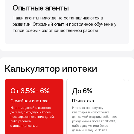
Опытные агенты
Наши агенты никогда не останавливаются в
развитии. Огромный опыт и постоянное обучение у
топов сферы - залог качественной работы
Калькулятор ипотеки
Калькулятор ипотеки
От 3,5%- 6%
До 6%
Семейная ипотека
IT-ипотека
Наличие детей в возрасте
Ипотека на покупку
до 6 лет, либо двух и более
квартиры в новостройке
несовершеннолетних детей,
для семей с одним ребенком
либо ребенка
рожденным после 01.01.2018,
с инвалидностью.
либо с двумя или более
детьми младше 18 лет