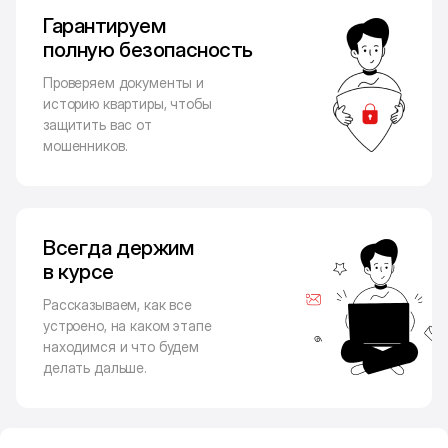
Гарантируем
полную безопасность
Проверяем документы и
историю квартиры, чтобы
защитить вас от
мошенников.
Всегда держим
в курсе
Рассказываем, как все
устроено, на каком этапе
находимся и что будем
делать дальше.