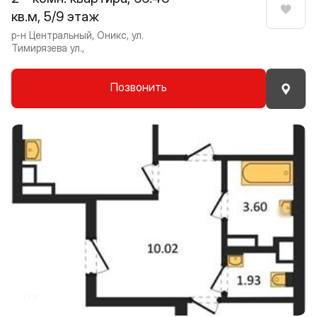
кв.м, 5/9 этаж
Нрави
р-н Центральный, Оникс, ул.
Тимирязева ул.,
Позвонить
Прокрутить влево
Прокру
1 / 8