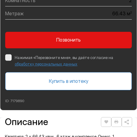
Комнатность
2
Метраж
2
66.43 м
Позвонить
Нажимая «Перезвоните мне», вы даёте согласие на
обработку персональных данных
Купить в ипотеку
ID:
7179890
Описание
Подробная информация
Нравится
Распеча
Квартира: 2 к 66,43 кв.м., 6 этаж в комплексе Оникс, 1