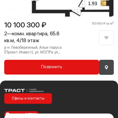
1 / 8
10 100 300 ₽
2
153 500 ₽ за м
2—комн. квартира, 65.8
кв.м, 4/18 этаж
Нрави
р-н Левобережный, Алые паруса
(Проект Инвест), ул. МОПРа ул.,
Позвонить
Траст | Служба недвижимости
Офисы и контакты
made in
INTRID