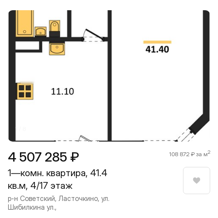
Прокрутить влево
Прокру
1 / 8
4 507 285 ₽
2
108 872 ₽ за м
1—комн. квартира, 41.4
кв.м, 4/17 этаж
Нрави
р-н Советский, Ласточкино, ул.
Шибилкина ул.,