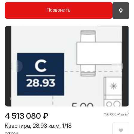
Позвонить
Прокрутить влево
Прокру
1 / 8
4 513 080 ₽
2
156 000 ₽ за м
Квартира, 28.93 кв.м, 1/18
этаж
Нрави