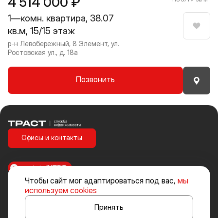
4 514 000 ₽
1—комн. квартира, 38.07
кв.м, 15/15 этаж
Нрави
р-н Левобережный, 8 Элемент, ул.
Ростовская ул., д. 18а
Позвонить
Траст | Служба недвижимости
Офисы и контакты
made in
INTRID
Чтобы сайт мог адаптироваться под вас,
мы
Стоимость объектов недвижимости и иных товаров и услуг, не
используем cookies
включенных в «Прайс-лист» носит исключительно информационный
характер и ни при каких условиях не является публичной офертой,
Принять
определяемой положениями ст. 437 ч. 2 Гражданского кодекса
Российской Федерации.