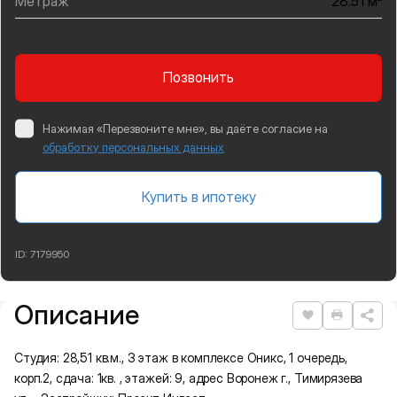
Метраж
28.51 м
Позвонить
Нажимая «Перезвоните мне», вы даёте согласие на
обработку персональных данных
Купить в ипотеку
ID:
7179950
Описание
Подробная информация
Нравится
Распеча
Студия: 28,51 кв.м., 3 этаж в комплексе Оникс, 1 очередь,
корп.2, сдача: 1кв. , этажей: 9, адрес Воронеж г., Тимирязева