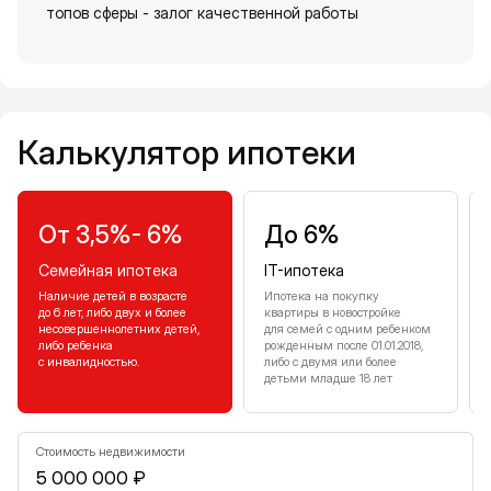
топов сферы - залог качественной работы
Калькулятор ипотеки
Калькулятор ипотеки
От 3,5%- 6%
До 6%
Семейная ипотека
IT-ипотека
Наличие детей в возрасте
Ипотека на покупку
до 6 лет, либо двух и более
квартиры в новостройке
несовершеннолетних детей,
для семей с одним ребенком
либо ребенка
рожденным после 01.01.2018,
с инвалидностью.
либо с двумя или более
детьми младше 18 лет
Стоимость недвижимости