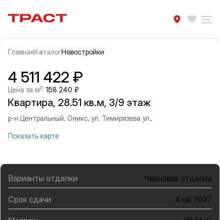
Траст | Служба недвижимости
Избра
Ра
Главная
Каталог
Новостройки
Прокрутить влево
Прок
Информация об объекте
Галерея
4 511 422 ₽
2
Цена за м
:
158 240 ₽
Квартира, 28.51 кв.м, 3/9 этаж
р-н Центральный, Оникс, ул. Тимирязева ул.,
Показать карте
Варианты отделки
Черновая отделка
Срок сдачи
4 кв. 2027
2