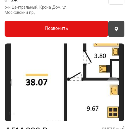
р-н Центральный, Крона Дом, ул.
Московский пр.,
Позвонить
Прокрутить влево
Прокру
1 / 5
2
118 571 ₽ за м