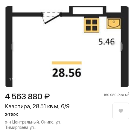
Прокрутить влево
Прокру
1 / 8
4 563 880 ₽
2
160 080 ₽ за м
Квартира, 28.51 кв.м, 6/9
этаж
Нрави
р-н Центральный, Оникс, ул.
Тимирязева ул.,