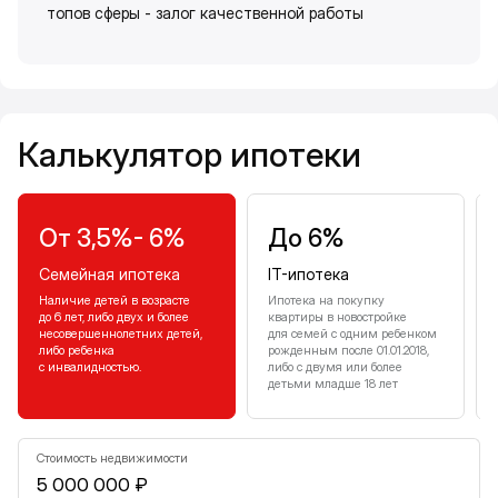
топов сферы - залог качественной работы
Калькулятор ипотеки
Калькулятор ипотеки
От 3,5%- 6%
До 6%
Семейная ипотека
IT-ипотека
Наличие детей в возрасте
Ипотека на покупку
до 6 лет, либо двух и более
квартиры в новостройке
несовершеннолетних детей,
для семей с одним ребенком
либо ребенка
рожденным после 01.01.2018,
с инвалидностью.
либо с двумя или более
детьми младше 18 лет
Стоимость недвижимости