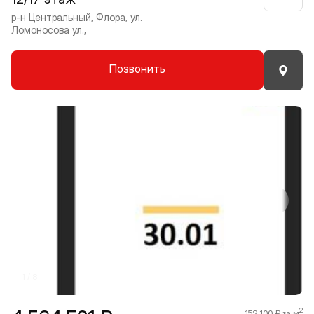
р-н Центральный, Флора, ул.
Ломоносова ул.,
Позвонить
Прокрутить влево
Прокру
1 / 8
2
152 100 ₽ за м