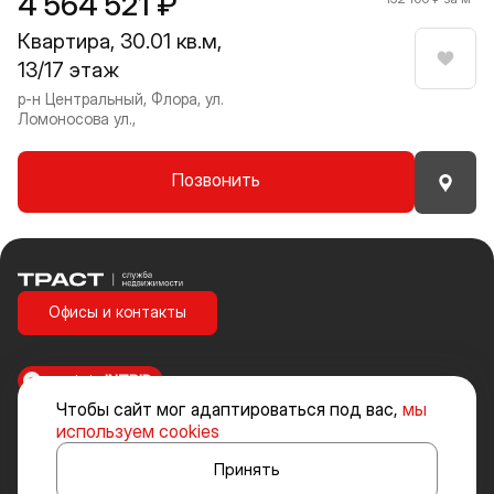
4 564 521 ₽
Квартира, 30.01 кв.м,
13/17 этаж
Нрави
р-н Центральный, Флора, ул.
Ломоносова ул.,
Позвонить
Траст | Служба недвижимости
Офисы и контакты
made in
INTRID
Чтобы сайт мог адаптироваться под вас,
мы
Стоимость объектов недвижимости и иных товаров и услуг, не
используем cookies
включенных в «Прайс-лист» носит исключительно информационный
характер и ни при каких условиях не является публичной офертой,
Принять
определяемой положениями ст. 437 ч. 2 Гражданского кодекса
Российской Федерации.