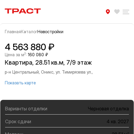
Траст | Служба недвижимости
Избра
Ра
Главная
Каталог
Новостройки
Прокрутить влево
Прок
Информация об объекте
Галерея
4 563 880 ₽
2
Цена за м
:
160 080 ₽
Квартира, 28.51 кв.м, 7/9 этаж
р-н Центральный, Оникс, ул. Тимирязева ул.,
Показать карте
Варианты отделки
Черновая отделка
Срок сдачи
4 кв. 2027
2