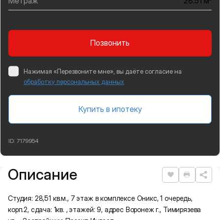
Метраж
28.51 м
Позвонить
Нажимая «Перезвоните мне», вы даёте согласие на
обработку персональных данных
Купить в ипотеку
ID:
7179954
Описание
Подробная информация
Нравится
Распеча
Студия: 28,51 кв.м., 7 этаж в комплексе Оникс, 1 очередь,
корп.2, сдача: 1кв. , этажей: 9, адрес Воронеж г., Тимирязева