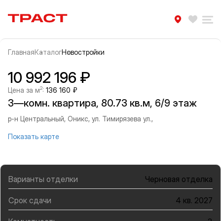
Траст | Служба недвижимости
Избра
Ра
Главная
Каталог
Новостройки
Прокрутить влево
Прок
Информация об объекте
Галерея
10 992 196 ₽
2
Цена за м
:
136 160 ₽
3—комн. квартира, 80.73 кв.м, 6/9 этаж
р-н Центральный, Оникс, ул. Тимирязева ул.,
Показать карте
Варианты отделки
Черновая отделка
Срок сдачи
4 кв. 2027