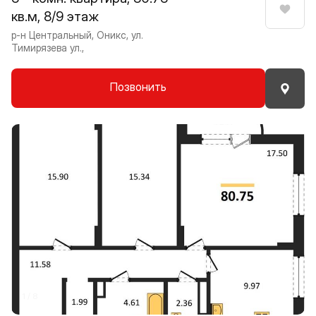
кв.м, 8/9 этаж
Нрави
р-н Центральный, Оникс, ул.
Тимирязева ул.,
Позвонить
Прокрутить влево
Прокру
1 / 8