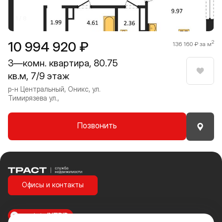
1 / 8
10 994 920 ₽
2
136 160 ₽ за м
3—комн. квартира, 80.75
кв.м, 7/9 этаж
Нрави
р-н Центральный, Оникс, ул.
Тимирязева ул.,
Позвонить
Траст | Служба недвижимости
Офисы и контакты
made in
INTRID