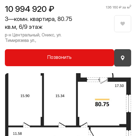
10 994 920 ₽
2
136 160 ₽ за м
3—комн. квартира, 80.75
кв.м, 6/9 этаж
Нрави
р-н Центральный, Оникс, ул.
Тимирязева ул.,
Позвонить
Прокрутить влево
Прокру