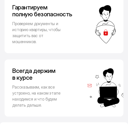
Гарантируем
полную безопасность
Проверяем документы и
историю квартиры, чтобы
защитить вас от
мошенников.
Всегда держим
в курсе
Рассказываем, как все
устроено, на каком этапе
находимся и что будем
делать дальше.