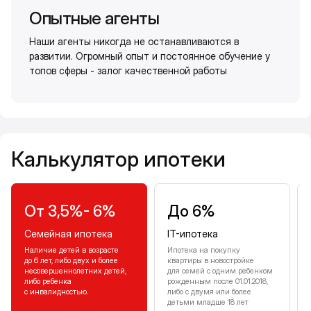
Опытные агенты
Наши агенты никогда не останавливаются в
развитии. Огромный опыт и постоянное обучение у
топов сферы - залог качественной работы
Калькулятор ипотеки
Калькулятор ипотеки
От 3,5%- 6%
До 6%
Семейная ипотека
IT-ипотека
Наличие детей в возрасте
Ипотека на покупку
до 6 лет, либо двух и более
квартиры в новостройке
несовершеннолетних детей,
для семей с одним ребенком
либо ребенка
рожденным после 01.01.2018,
с инвалидностью.
либо с двумя или более
детьми младше 18 лет