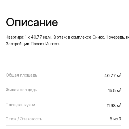
Подробная информация
Описание
Квартира: 1 к 40,77 кв.м., 8 этаж в комплексе Оникс, 1 очередь, кор
Застройщик: Проект Инвест.
Общая площадь
2
40.77 м
Жилая площадь
2
15.5 м
Площадь кухни
2
11.98 м
Этаж / Этажность
8 из 9