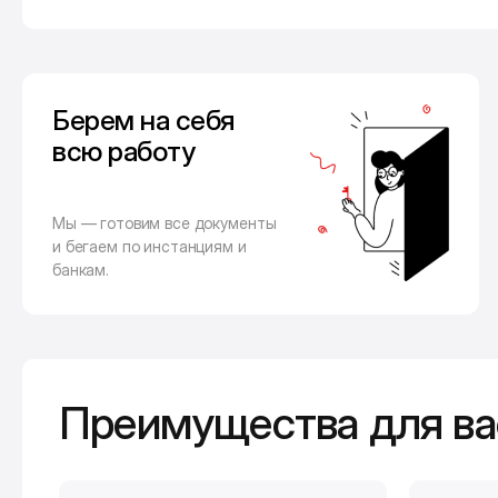
Берем на себя
всю работу
Мы — готовим все документы
и бегаем по инстанциям и
банкам.
Преимущества для ва