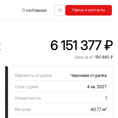
Офисы и контакты
О нас
Карьера
Избранное
ж
6 151 377 ₽
2
Цена за м
:
150 880 ₽
Варианты отделки
Черновая отделка
Срок сдачи
4 кв. 2027
Комнатность
1
Метраж
2
40.77 м