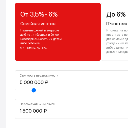
От 3,5%- 6%
До 6%
Семейная ипотека
IT-ипотека
Наличие детей в возрасте
Ипотека на по
до 6 лет, либо двух и более
квартиры в но
несовершеннолетних детей,
для семей с о
либо ребенка
рожденным посл
с инвалидностью.
либо с двумя 
детьми младше
Стоимость недвижимости
Первоначальный взнос