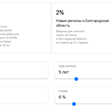
2%
Новые регионы и Белгородская
область
купку
востройке
Введена для жителей
дним ребенком
новых регионов
е 01.01.2018,
и Белгородской области,
или более
со ставкой до 2% годовых.
 18 лет
Срок ипотеки
Ставка